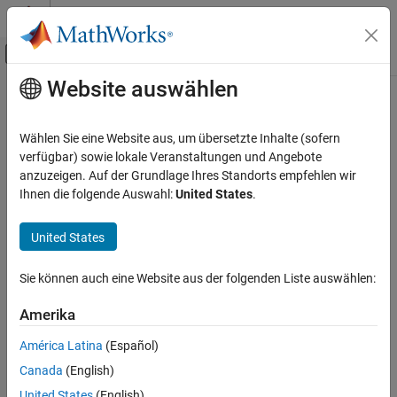
Weiter zum Inhalt
MATLAB Hilfe-Center
Umschaltung für Off-Canvas-Navigation
Website auswählen
Hauptinhalt
Startseite der Dokumentation
Code Generation
Wählen Sie eine Website aus, um übersetzte Inhalte (sofern
Control Systems
verfügbar) sowie lokale Veranstaltungen und Angebote
How useful was this information?
anzuzeigen. Auf der Grundlage Ihres Standorts empfehlen wir
Kategorie
Ihnen die folgende Auswahl:
United States
.
AUTOSAR Blockset
C2000 Microcontroller Blockset
United States
Control System Toolbox
Sie können auch eine Website aus der folgenden Liste auswählen:
DDS Blockset
DO Qualification Kit
Amerika
Embedded Coder
América Latina
(Español)
Fixed-Point Designer
Canada
(English)
Fuzzy Logic Toolbox
United States
(English)