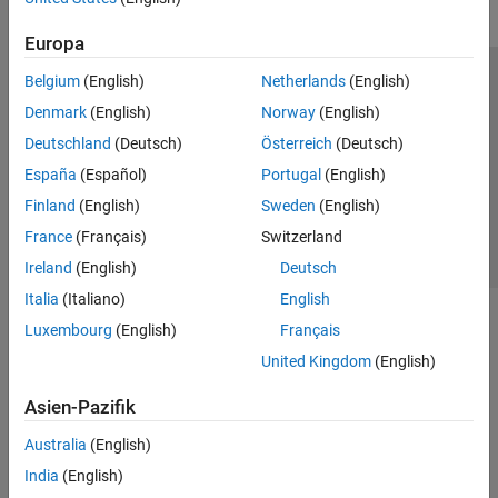
GPU Coder
Europa
HDL Coder
Belgium
(English)
Netherlands
(English)
Trust Center
Handelsmarken
Datenschutz-Richtlinien
HDL Verifier
Denmark
(English)
Norway
(English)
Datendiebstahl verhindern
Status von Anwendungen
Kontakt
IEC Certification Kit
Deutschland
(Deutsch)
Österreich
(Deutsch)
© 1994-2026 The MathWorks, Inc.
MATLAB Coder
España
(Español)
Portugal
(English)
Model Predictive Control Toolbox
Finland
(English)
Sweden
(English)
Website auswählen
Deutschland
Motor Control Blockset
France
(Français)
Switzerland
Predictive Maintenance Toolbox
Ireland
(English)
Deutsch
Raspberry Pi Blockset
Italia
(Italiano)
English
Reinforcement Learning Toolbox
Luxembourg
(English)
Français
Robust Control Toolbox
United Kingdom
(English)
Simulink Code Inspector
Asien-Pazifik
Simulink Coder
Australia
(English)
Simulink Control Design
India
(English)
Simulink Design Optimization