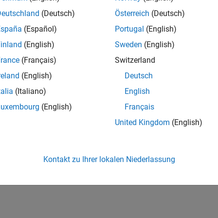
Deutschland
(Deutsch)
Österreich
(Deutsch)
España
(Español)
Portugal
(English)
inland
(English)
Sweden
(English)
rance
(Français)
Switzerland
reland
(English)
Deutsch
talia
(Italiano)
English
Luxembourg
(English)
Français
United Kingdom
(English)
Kontakt zu Ihrer lokalen Niederlassung