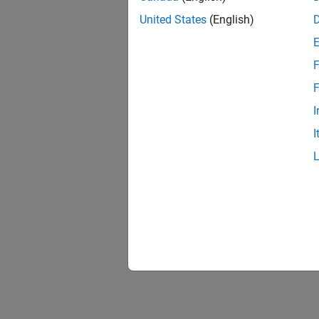
United States
(English)
F
F
I
I