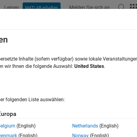
Lernen
Melden Sie sich an
MATLAB erhalten
ation
Beispiele
Funktionen
Blöcke
Apps
Videos
en
ersetzte Inhalte (sofern verfügbar) sowie lokale Veranstaltung
How useful was this informat
n wir Ihnen die folgende Auswahl:
United States
.
er folgenden Liste auswählen:
Europa
Belgium
(English)
Netherlands
(English)
Denmark
(English)
Norway
(English)