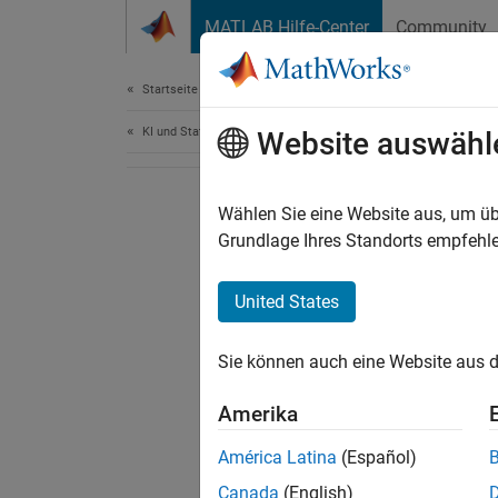
Weiter zum Inhalt
MATLAB Hilfe-Center
Community
Dokument
Startseite der Dokumentation
KI und Statistik
Website auswähl
Wählen Sie eine Website aus, um üb
Grundlage Ihres Standorts empfehle
United States
Sie können auch eine Website aus d
Amerika
América Latina
(Español)
Canada
(English)