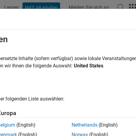
Lernen
Melden Sie sich an
MATLAB erhalten
ation
Beispiele
Funktionen
Blöcke
Apps
Videos
en
ersetzte Inhalte (sofern verfügbar) sowie lokale Veranstaltung
How useful was this informat
n wir Ihnen die folgende Auswahl:
United States
.
er folgenden Liste auswählen:
Europa
Belgium
(English)
Netherlands
(English)
Denmark
(English)
Norway
(English)