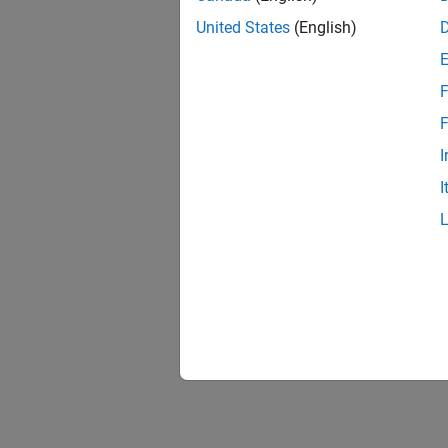
United States
(English)
F
F
I
I