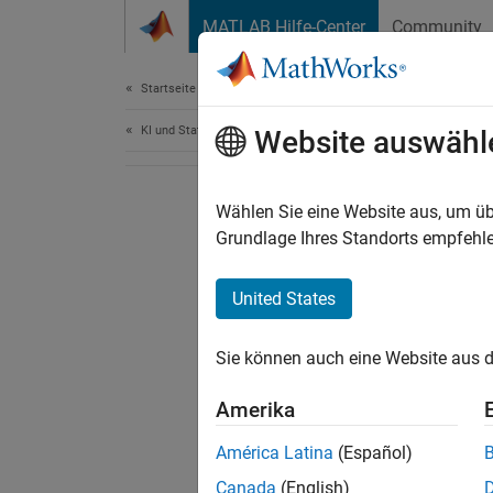
Weiter zum Inhalt
MATLAB Hilfe-Center
Community
Dokument
Startseite der Dokumentation
KI und Statistik
Website auswähl
Wählen Sie eine Website aus, um üb
Grundlage Ihres Standorts empfehle
United States
Sie können auch eine Website aus d
Amerika
América Latina
(Español)
Canada
(English)