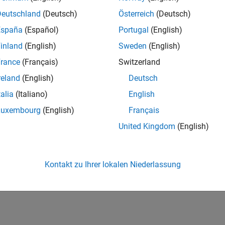
Deutschland
(Deutsch)
Österreich
(Deutsch)
España
(Español)
Portugal
(English)
inland
(English)
Sweden
(English)
rance
(Français)
Switzerland
reland
(English)
Deutsch
talia
(Italiano)
English
Luxembourg
(English)
Français
United Kingdom
(English)
Kontakt zu Ihrer lokalen Niederlassung