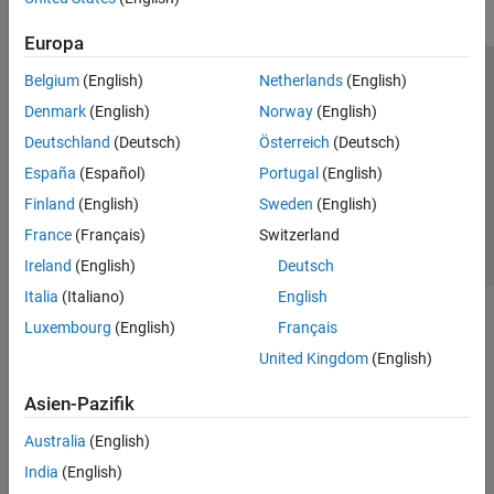
Europa
Belgium
(English)
Netherlands
(English)
Trust Center
Handelsmarken
Datenschutz-Richtlinien
Denmark
(English)
Norway
(English)
Datendiebstahl verhindern
Status von Anwendungen
Kontakt
Deutschland
(Deutsch)
Österreich
(Deutsch)
© 1994-2026 The MathWorks, Inc.
España
(Español)
Portugal
(English)
Finland
(English)
Sweden
(English)
Website auswählen
Deutschland
France
(Français)
Switzerland
Ireland
(English)
Deutsch
Italia
(Italiano)
English
Luxembourg
(English)
Français
United Kingdom
(English)
Asien-Pazifik
Australia
(English)
India
(English)