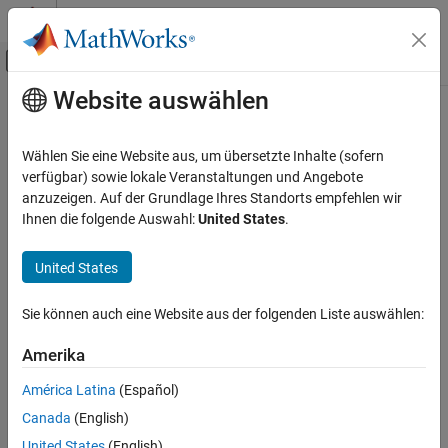
Weiter zum Inhalt
MATLAB Hilfe-Center
Umschaltung für Off-Canvas-Navigation
Website auswählen
Hauptinhalt
Startseite der Dokumentation
Event-Based Modeling
Wählen Sie eine Website aus, um übersetzte Inhalte (sofern
verfügbar) sowie lokale Veranstaltungen und Angebote
anzuzeigen. Auf der Grundlage Ihres Standorts empfehlen wir
How useful was this information?
Ihnen die folgende Auswahl:
United States
.
United States
Sie können auch eine Website aus der folgenden Liste auswählen:
Amerika
América Latina
(Español)
Canada
(English)
United States
(English)