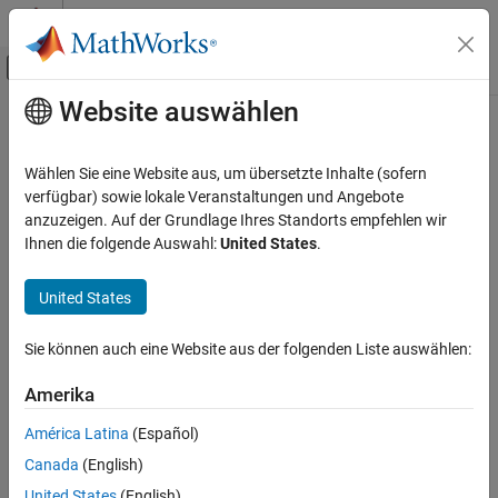
Weiter zum Inhalt
MATLAB Hilfe-Center
Umschaltung für Off-Canvas-Navigation
Website auswählen
Hauptinhalt
Startseite der Dokumentation
Event-Based Modeling
Wählen Sie eine Website aus, um übersetzte Inhalte (sofern
verfügbar) sowie lokale Veranstaltungen und Angebote
How useful was this information?
anzuzeigen. Auf der Grundlage Ihres Standorts empfehlen wir
Ihnen die folgende Auswahl:
United States
.
United States
Sie können auch eine Website aus der folgenden Liste auswählen:
Amerika
América Latina
(Español)
Canada
(English)
United States
(English)