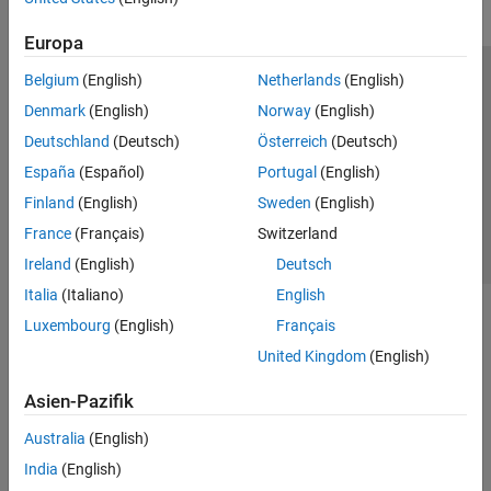
Europa
Belgium
(English)
Netherlands
(English)
Trust Center
Handelsmarken
Datenschutz-Richtlinien
Denmark
(English)
Norway
(English)
Datendiebstahl verhindern
Status von Anwendungen
Kontakt
Deutschland
(Deutsch)
Österreich
(Deutsch)
© 1994-2026 The MathWorks, Inc.
España
(Español)
Portugal
(English)
Finland
(English)
Sweden
(English)
Website auswählen
Deutschland
France
(Français)
Switzerland
Ireland
(English)
Deutsch
Italia
(Italiano)
English
Luxembourg
(English)
Français
United Kingdom
(English)
Asien-Pazifik
Australia
(English)
India
(English)