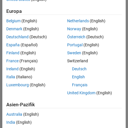
Europa
Belgium
(English)
Netherlands
(English)
Denmark
(English)
Norway
(English)
Deutschland
(Deutsch)
Österreich
(Deutsch)
España
(Español)
Portugal
(English)
Finland
(English)
Sweden
(English)
France
(Français)
Switzerland
Ireland
(English)
Deutsch
Simulation Results from Simscape Logging
Italia
(Italiano)
English
The plot below shows the load voltages and currents over time.
Luxembourg
(English)
Français
United Kingdom
(English)
Asien-Pazifik
Australia
(English)
India
(English)