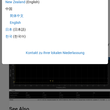
New Zealand
(English)
中国
简体中文
English
日本
(日本語)
Simulation Results from Scopes
한국
(한국어)
The spectrum plotted in the Spectrum Analyzer displays frequency
data for the Phase A Load Current.
Kontakt zu Ihrer lokalen Niederlassung
See Also