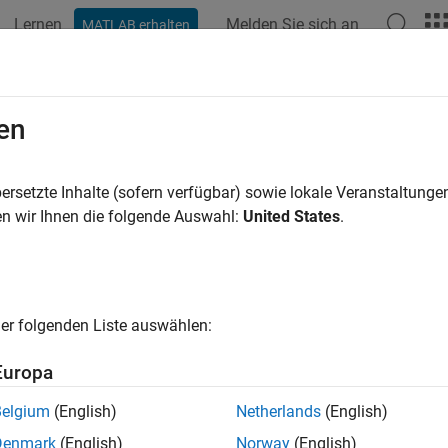
Lernen
Melden Sie sich an
MATLAB erhalten
ation
Examples
Functions
Blocks
Apps
Videos
r-Switch Buck-Boost Converter Cont
en
ersetzte Inhalte (sofern verfügbar) sowie lokale Veranstaltung
n wir Ihnen die folgende Auswahl:
United States
.
ample shows how to control the output voltage of a four-switch 
trol subsystem uses a PI-based control algorithm. In both the 
cle, one is operated inversely and the other two are kept in fix 
sidered constant throughout the simulation. The total simulation
ltage reference changes and the system switches from buck mod
er folgenden Liste auswählen:
l
Europa
Belgium
(English)
Netherlands
(English)
Denmark
(English)
Norway
(English)