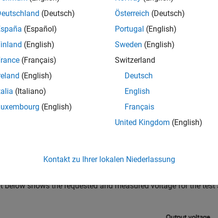
Deutschland
(Deutsch)
Österreich
(Deutsch)
España
(Español)
Portugal
(English)
inland
(English)
Sweden
(English)
rance
(Français)
Switzerland
reland
(English)
Deutsch
talia
(Italiano)
English
Luxembourg
(English)
Français
United Kingdom
(English)
Kontakt zu Ihrer lokalen Niederlassung
ation Results from Simscape Logging
t below shows the requested and measured voltage for the test an