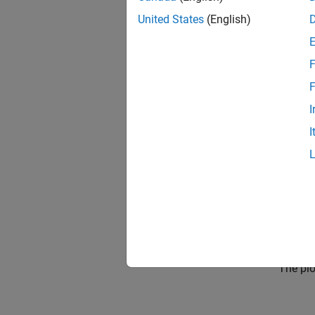
United States
(English)
F
F
I
I
Simul
The plo