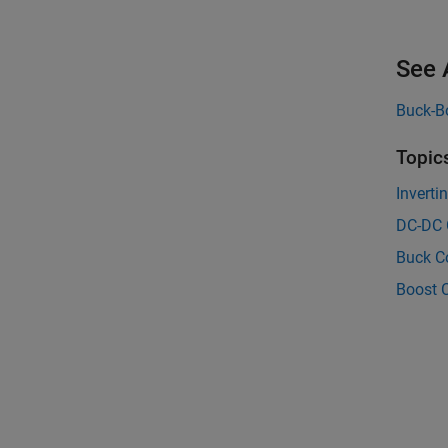
See 
Buck-B
Topic
Inverti
DC-DC 
Buck Co
Boost C