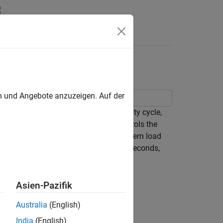
Answers
rol
en und Angebote anzuzeigen. Auf der
buck-boost converter. To adjust the duty cycle,
boost and buck modes, one switch controls the
positions. The input voltage and the system load
 time (t) is 0.25 seconds. At t = 0.15 seconds,
e to boost mode.
Asien-Pazifik
Australia
(English)
India
(English)