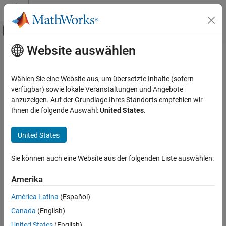
Weiter zum Inhalt
MATLAB Hilfe-Center
Umschaltung für Off-Canvas-Navigation
Website auswählen
Hauptinhalt
Startseite der Dokumentation
Physical Modeling
Wählen Sie eine Website aus, um übersetzte Inhalte (sofern
verfügbar) sowie lokale Veranstaltungen und Angebote
anzuzeigen. Auf der Grundlage Ihres Standorts empfehlen wir
How useful was this information?
Ihnen die folgende Auswahl:
United States
.
United States
Sie können auch eine Website aus der folgenden Liste auswählen:
Amerika
América Latina
(Español)
Canada
(English)
United States
(English)