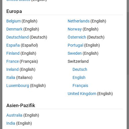
Europa
Belgium
(English)
Netherlands
(English)
Trust Center
Handelsmarken
Datenschutz-Richtlinien
Denmark
(English)
Norway
(English)
Datendiebstahl verhindern
Status von Anwendungen
Kontakt
Deutschland
(Deutsch)
Österreich
(Deutsch)
© 1994-2026 The MathWorks, Inc.
España
(Español)
Portugal
(English)
Finland
(English)
Sweden
(English)
Website auswählen
Deutschland
France
(Français)
Switzerland
Ireland
(English)
Deutsch
Italia
(Italiano)
English
Luxembourg
(English)
Français
United Kingdom
(English)
Asien-Pazifik
Australia
(English)
India
(English)