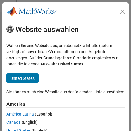
Weiter zum Inhalt
MATLAB Hilfe-Center
Umschaltung für Off-Canvas-Navigation
Website auswählen
Hauptinhalt
Startseite der Dokumentation
Physical Modeling
Wählen Sie eine Website aus, um übersetzte Inhalte (sofern
verfügbar) sowie lokale Veranstaltungen und Angebote
anzuzeigen. Auf der Grundlage Ihres Standorts empfehlen wir
How useful was this information?
Ihnen die folgende Auswahl:
United States
.
United States
Sie können auch eine Website aus der folgenden Liste auswählen:
Amerika
América Latina
(Español)
Canada
(English)
United States
(English)