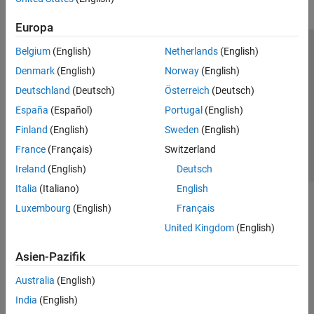
Europa
Belgium
(English)
Netherlands
(English)
Trust Center
Handelsmarken
Datenschutz-Richtlinien
Denmark
(English)
Norway
(English)
Datendiebstahl verhindern
Status von Anwendungen
Kontakt
Deutschland
(Deutsch)
Österreich
(Deutsch)
© 1994-2026 The MathWorks, Inc.
España
(Español)
Portugal
(English)
Finland
(English)
Sweden
(English)
Website auswählen
Deutschland
France
(Français)
Switzerland
Ireland
(English)
Deutsch
Italia
(Italiano)
English
Luxembourg
(English)
Français
United Kingdom
(English)
Asien-Pazifik
Australia
(English)
India
(English)