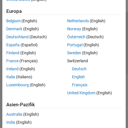
Europa
Belgium
(English)
Netherlands
(English)
Trust Center
Handelsmarken
Datenschutz-Richtlinien
Denmark
(English)
Norway
(English)
Datendiebstahl verhindern
Status von Anwendungen
Kontakt
Deutschland
(Deutsch)
Österreich
(Deutsch)
© 1994-2026 The MathWorks, Inc.
España
(Español)
Portugal
(English)
Finland
(English)
Sweden
(English)
Website auswählen
Deutschland
France
(Français)
Switzerland
Ireland
(English)
Deutsch
Italia
(Italiano)
English
Luxembourg
(English)
Français
United Kingdom
(English)
Asien-Pazifik
Australia
(English)
India
(English)