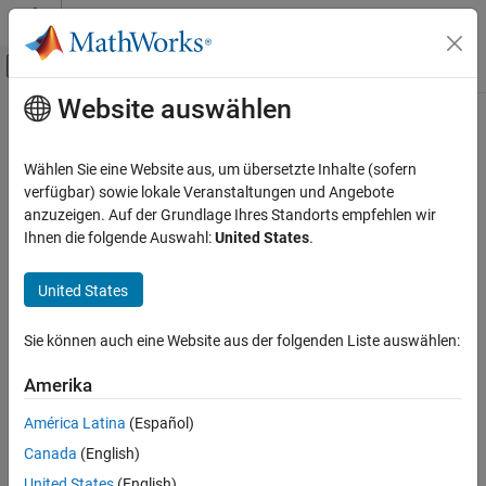
Weiter zum Inhalt
MATLAB Hilfe-Center
Umschaltung für Off-Canvas-Navigation
Website auswählen
Hauptinhalt
Startseite der Dokumentation
Physical Modeling
Wählen Sie eine Website aus, um übersetzte Inhalte (sofern
verfügbar) sowie lokale Veranstaltungen und Angebote
anzuzeigen. Auf der Grundlage Ihres Standorts empfehlen wir
How useful was this information?
Ihnen die folgende Auswahl:
United States
.
United States
Sie können auch eine Website aus der folgenden Liste auswählen:
Amerika
América Latina
(Español)
Canada
(English)
United States
(English)