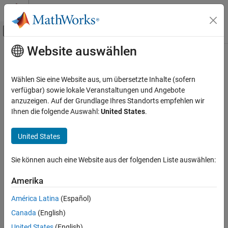
Weiter zum Inhalt
MATLAB Hilfe-Center
Umschaltung für Off-Canvas-Navigation
Website auswählen
Hauptinhalt
Startseite der Dokumentation
Physical Modeling
Wählen Sie eine Website aus, um übersetzte Inhalte (sofern
verfügbar) sowie lokale Veranstaltungen und Angebote
anzuzeigen. Auf der Grundlage Ihres Standorts empfehlen wir
How useful was this information?
Ihnen die folgende Auswahl:
United States
.
United States
Sie können auch eine Website aus der folgenden Liste auswählen:
Amerika
América Latina
(Español)
Canada
(English)
United States
(English)