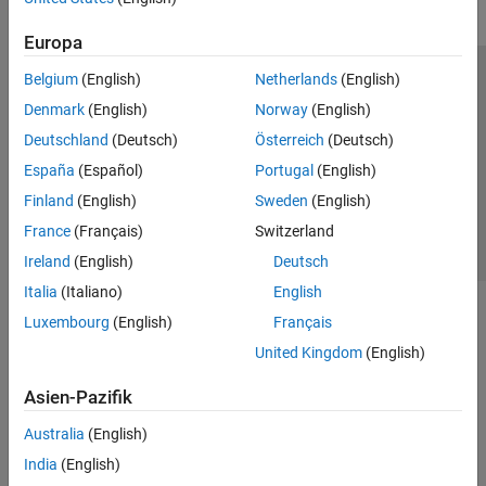
Europa
Belgium
(English)
Netherlands
(English)
Trust Center
Handelsmarken
Datenschutz-Richtlinien
Denmark
(English)
Norway
(English)
Datendiebstahl verhindern
Status von Anwendungen
Kontakt
Deutschland
(Deutsch)
Österreich
(Deutsch)
© 1994-2026 The MathWorks, Inc.
España
(Español)
Portugal
(English)
Finland
(English)
Sweden
(English)
Website auswählen
Deutschland
France
(Français)
Switzerland
Ireland
(English)
Deutsch
Italia
(Italiano)
English
Luxembourg
(English)
Français
United Kingdom
(English)
Asien-Pazifik
Australia
(English)
India
(English)