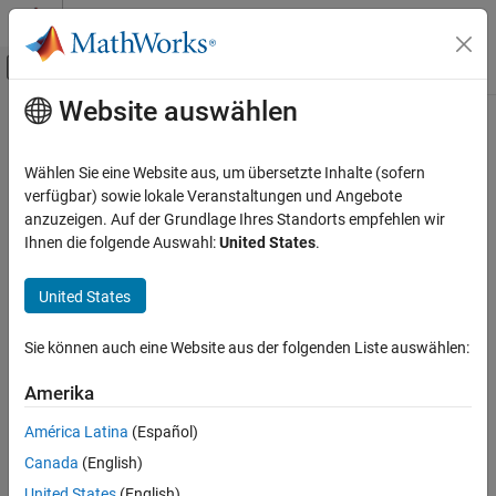
Weiter zum Inhalt
MATLAB Hilfe-Center
Umschaltung für Off-Canvas-Navigation
Website auswählen
Hauptinhalt
Startseite der Dokumentation
Physical Modeling
Wählen Sie eine Website aus, um übersetzte Inhalte (sofern
verfügbar) sowie lokale Veranstaltungen und Angebote
How useful was this information?
anzuzeigen. Auf der Grundlage Ihres Standorts empfehlen wir
Ihnen die folgende Auswahl:
United States
.
United States
Sie können auch eine Website aus der folgenden Liste auswählen:
Amerika
América Latina
(Español)
Canada
(English)
United States
(English)