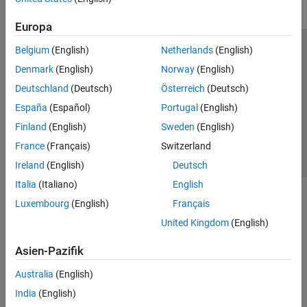
Europa
Belgium
(English)
Netherlands
(English)
Trust Center
Handelsmarken
Datenschutz-Richtlinien
Denmark
(English)
Norway
(English)
Datendiebstahl verhindern
Status von Anwendungen
Kontakt
Deutschland
(Deutsch)
Österreich
(Deutsch)
© 1994-2026 The MathWorks, Inc.
España
(Español)
Portugal
(English)
Finland
(English)
Sweden
(English)
Website auswählen
Deutschland
France
(Français)
Switzerland
Ireland
(English)
Deutsch
Italia
(Italiano)
English
Luxembourg
(English)
Français
United Kingdom
(English)
Asien-Pazifik
Australia
(English)
India
(English)