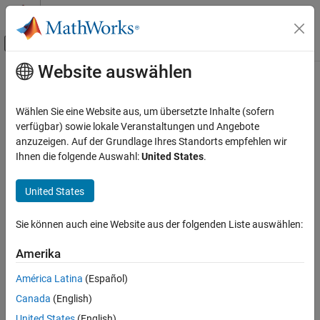
Weiter zum Inhalt
MATLAB Hilfe-Center
Umschaltung für Off-Canvas-Navigation
Website auswählen
Hauptinhalt
Startseite der Dokumentation
Physical Modeling
Wählen Sie eine Website aus, um übersetzte Inhalte (sofern
verfügbar) sowie lokale Veranstaltungen und Angebote
How useful was this information?
anzuzeigen. Auf der Grundlage Ihres Standorts empfehlen wir
Ihnen die folgende Auswahl:
United States
.
United States
Sie können auch eine Website aus der folgenden Liste auswählen:
Amerika
América Latina
(Español)
Canada
(English)
United States
(English)