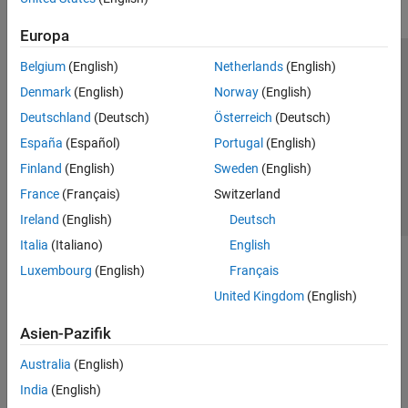
Europa
Belgium
(English)
Netherlands
(English)
Trust Center
Handelsmarken
Datenschutz-Richtlinien
Denmark
(English)
Norway
(English)
Datendiebstahl verhindern
Status von Anwendungen
Kontakt
Deutschland
(Deutsch)
Österreich
(Deutsch)
© 1994-2026 The MathWorks, Inc.
España
(Español)
Portugal
(English)
Finland
(English)
Sweden
(English)
Website auswählen
Deutschland
France
(Français)
Switzerland
Ireland
(English)
Deutsch
Italia
(Italiano)
English
Luxembourg
(English)
Français
United Kingdom
(English)
Asien-Pazifik
Australia
(English)
India
(English)