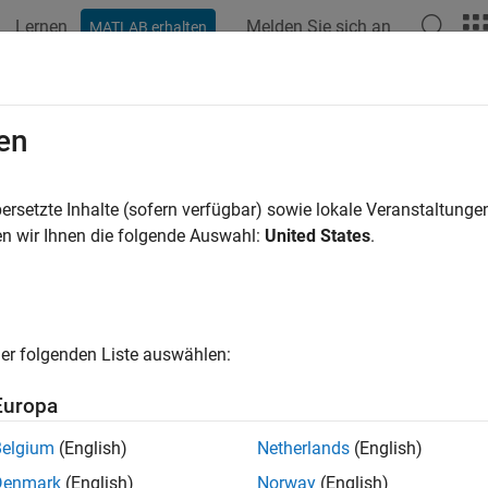
Lernen
Melden Sie sich an
MATLAB erhalten
ation
Examples
Functions
Blocks
Apps
Videos
en
ersetzte Inhalte (sofern verfügbar) sowie lokale Veranstaltung
How useful was this informat
n wir Ihnen die folgende Auswahl:
United States
.
er folgenden Liste auswählen:
Europa
Belgium
(English)
Netherlands
(English)
Denmark
(English)
Norway
(English)