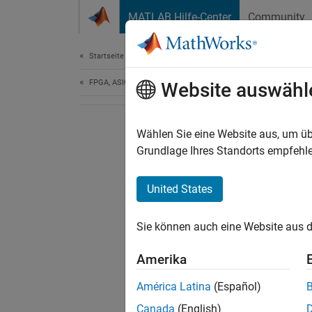
Weiter zum Inhalt
MATLAB Hilfe-Center
Community
Document
Startseite der Dokumentation
FPGA, ASIC, and SoC Development
Website auswähl
Wählen Sie eine Website aus, um üb
Grundlage Ihres Standorts empfehle
United States
Sie können auch eine Website aus d
Amerika
América Latina
(Español)
Canada
(English)