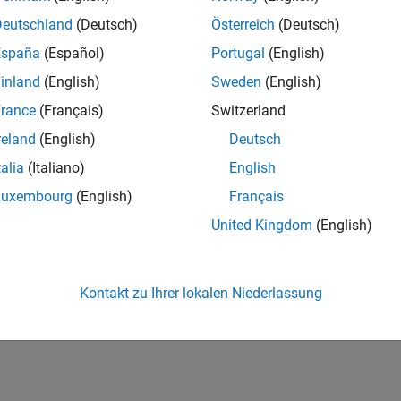
Deutschland
(Deutsch)
Österreich
(Deutsch)
España
(Español)
Portugal
(English)
inland
(English)
Sweden
(English)
rance
(Français)
Switzerland
reland
(English)
Deutsch
talia
(Italiano)
English
Luxembourg
(English)
Français
United Kingdom
(English)
Kontakt zu Ihrer lokalen Niederlassung