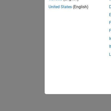
United States
(English)
F
F
I
I