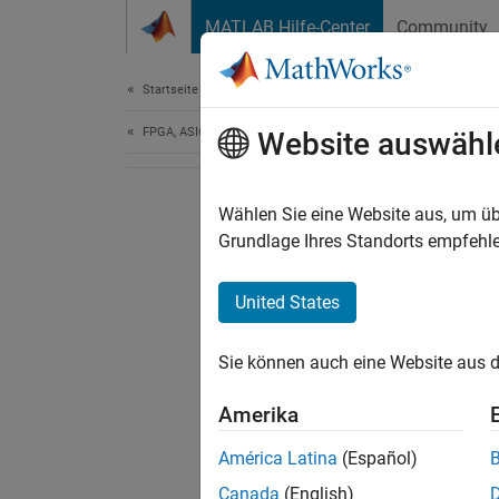
Weiter zum Inhalt
MATLAB Hilfe-Center
Community
Document
Startseite der Dokumentation
FPGA, ASIC, and SoC Development
Website auswähl
Wählen Sie eine Website aus, um üb
Grundlage Ihres Standorts empfehle
United States
Sie können auch eine Website aus d
Amerika
América Latina
(Español)
Canada
(English)