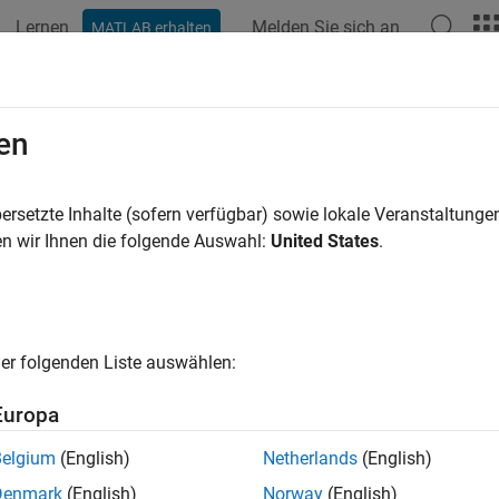
Lernen
Melden Sie sich an
MATLAB erhalten
ation
Examples
Functions
Blocks
Apps
Videos
en
ersetzte Inhalte (sofern verfügbar) sowie lokale Veranstaltung
How useful was this informat
n wir Ihnen die folgende Auswahl:
United States
.
er folgenden Liste auswählen:
Europa
Belgium
(English)
Netherlands
(English)
Denmark
(English)
Norway
(English)