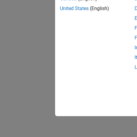
United States
(English)
F
F
I
I