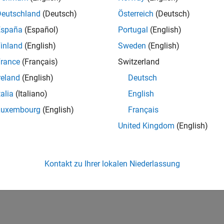
Deutschland
(Deutsch)
Österreich
(Deutsch)
España
(Español)
Portugal
(English)
inland
(English)
Sweden
(English)
rance
(Français)
Switzerland
reland
(English)
Deutsch
talia
(Italiano)
English
Luxembourg
(English)
Français
United Kingdom
(English)
Kontakt zu Ihrer lokalen Niederlassung