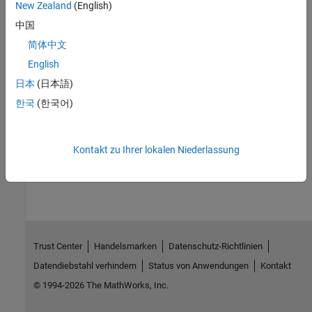
New Zealand
(English)
See Also
中国
简体中文
Objects
English
soc.RFDataConverter
日本
(日本語)
External Websites
한국
(한국어)
Zynq UltraScale+ RFSoC RF Data Converter v2.3
Kontakt zu Ihrer lokalen Niederlassung
How useful was this information?
Trust Center
Handelsmarken
Datenschutz-Richtlinien
Datendiebstahl verhindern
Status von Anwendungen
Kontakt
© 1994-2026 The MathWorks, Inc.