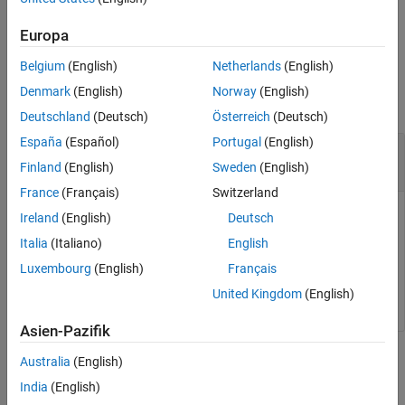
For more information on calibration mode, see
Zynq UltraScale+
®
RFSoC RF Data Converter v2.3
from the Xilinx
website.
Europa
Belgium
(English)
Netherlands
(English)
Input Arguments
Denmark
(English)
Norway
(English)
collapse all
Deutschland
(Deutsch)
Österreich
(Deutsch)
España
(Español)
Portugal
(English)
—
RF data converter
rfDataConverter
object
soc.RFDataConverter
Finland
(English)
Sweden
(English)
France
(Français)
Switzerland
RF data converter, specified as an
soc.RFDataConverter
Ireland
(English)
Deutsch
object. Via Ethernet, this object connects the host computer
Italia
(Italiano)
English
to the RF data converter on the connected SoC device. Use
Luxembourg
(English)
Français
the object functions and properties of this object to configure
the RF data converter.
United Kingdom
(English)
Asien-Pazifik
Version History
Australia
(English)
India
(English)
Introduced in R2021a