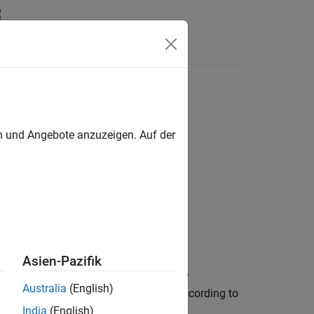
Answers
en und Angebote anzuzeigen. Auf der
Asien-Pazifik
s inertial and at absolute rest. Rigidly
Australia
(English)
e axes are orthogonal and arranged according to
India
(English)