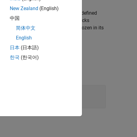
New Zealand
(English)
tly or indirectly, all other frames are defined
中国
t to the same frame network, those blocks
twork, a copy of an existing frame, frozen in its
简体中文
English
日本
(日本語)
한국
(한국어)