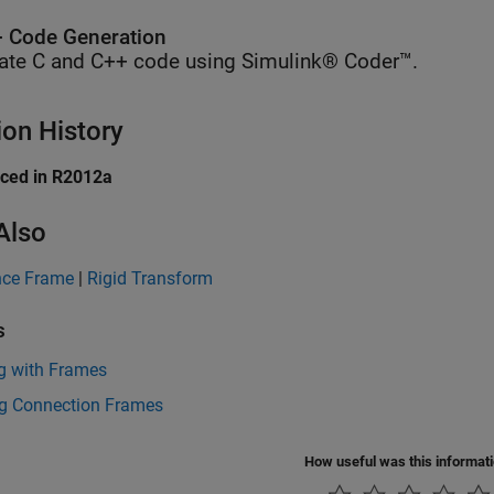
 Code Generation
ate C and C++ code using Simulink® Coder™.
ion History
uced in R2012a
Also
nce Frame
|
Rigid Transform
s
g with Frames
ng Connection Frames
How useful was this informat