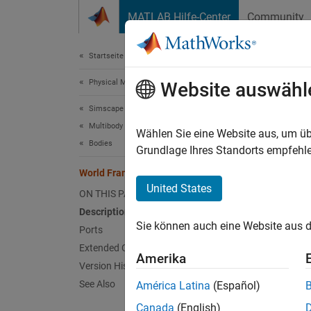
Weiter zum Inhalt
MATLAB Hilfe-Center
Community
Document
Startseite der Dokumentation
Physical Modeling
Wor
Website auswähl
Simscape Multibody
Multibody Modeling
Inertia
Wählen Sie eine Website aus, um üb
Bodies
Grundlage Ihres Standorts empfehle
expand 
World Frame
United States
ON THIS PAGE
Description
Sie können auch eine Website aus d
Ports
Desc
Extended Capabilities
Amerika
Version History
This bl
See Also
América Latina
(Español)
connect
the rig
Canada
(English)