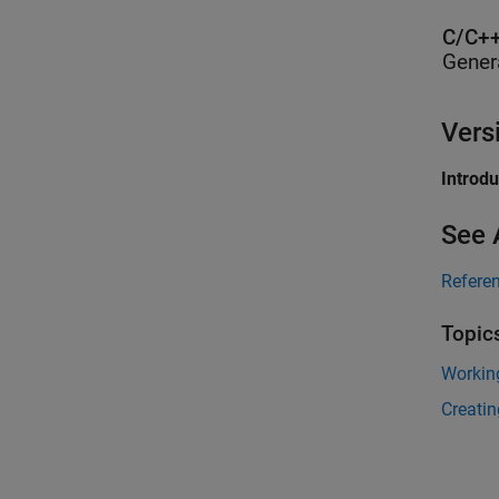
C/C++
Gener
Vers
Introd
See 
Refere
Topic
Workin
Creati