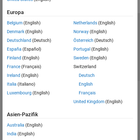
Europa
Belgium
(English)
Netherlands
(English)
Trust Center
Handelsmarken
Datenschutz-Richtlinien
Denmark
(English)
Norway
(English)
Datendiebstahl verhindern
Status von Anwendungen
Kontakt
Deutschland
(Deutsch)
Österreich
(Deutsch)
© 1994-2026 The MathWorks, Inc.
España
(Español)
Portugal
(English)
Finland
(English)
Sweden
(English)
Website auswählen
Deutschland
France
(Français)
Switzerland
Ireland
(English)
Deutsch
Italia
(Italiano)
English
Luxembourg
(English)
Français
United Kingdom
(English)
Asien-Pazifik
Australia
(English)
India
(English)