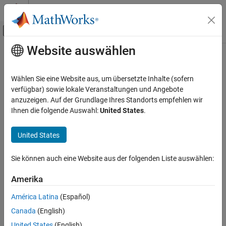
Weiter zum Inhalt
MATLAB Hilfe-Center
Umschaltung für Off-Canvas-Navigation
Website auswählen
Hauptinhalt
Startseite der Dokumentation
Verifizierung, Validierung und Tests
Wählen Sie eine Website aus, um übersetzte Inhalte (sofern
verfügbar) sowie lokale Veranstaltungen und Angebote
anzuzeigen. Auf der Grundlage Ihres Standorts empfehlen wir
How useful was this information?
Ihnen die folgende Auswahl:
United States
.
United States
Sie können auch eine Website aus der folgenden Liste auswählen:
Amerika
América Latina
(Español)
Canada
(English)
United States
(English)