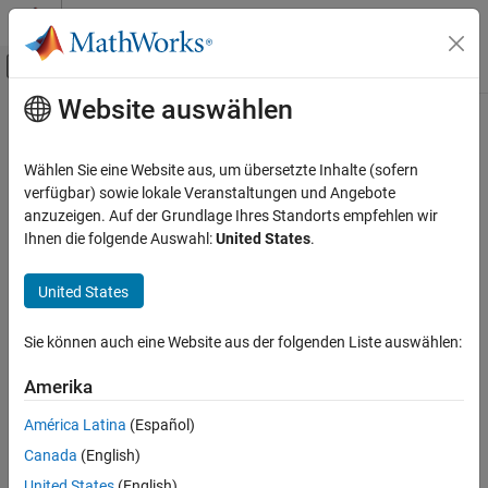
Weiter zum Inhalt
MATLAB Hilfe-Center
Umschaltung für Off-Canvas-Navigation
Website auswählen
Hauptinhalt
Startseite der Dokumentation
Verifizierung, Validierung und Tests
Wählen Sie eine Website aus, um übersetzte Inhalte (sofern
verfügbar) sowie lokale Veranstaltungen und Angebote
anzuzeigen. Auf der Grundlage Ihres Standorts empfehlen wir
How useful was this information?
Ihnen die folgende Auswahl:
United States
.
United States
Sie können auch eine Website aus der folgenden Liste auswählen:
Amerika
América Latina
(Español)
Canada
(English)
United States
(English)