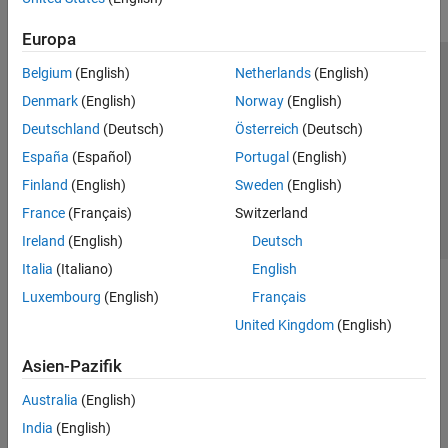
Europa
Belgium
(English)
Netherlands
(English)
Trust Center
Handelsmarken
Datenschutz-Richtlinien
Denmark
(English)
Norway
(English)
Datendiebstahl verhindern
Status von Anwendungen
Kontakt
Deutschland
(Deutsch)
Österreich
(Deutsch)
© 1994-2026 The MathWorks, Inc.
España
(Español)
Portugal
(English)
Finland
(English)
Sweden
(English)
Website auswählen
Deutschland
France
(Français)
Switzerland
Ireland
(English)
Deutsch
Italia
(Italiano)
English
Luxembourg
(English)
Français
United Kingdom
(English)
Asien-Pazifik
Australia
(English)
India
(English)