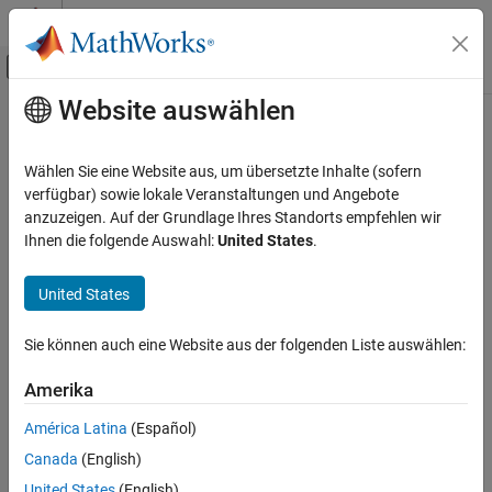
Weiter zum Inhalt
MATLAB Hilfe-Center
Umschaltung für Off-Canvas-Navigation
Website auswählen
Hauptinhalt
Startseite der Dokumentation
Verifizierung, Validierung und Tests
Wählen Sie eine Website aus, um übersetzte Inhalte (sofern
verfügbar) sowie lokale Veranstaltungen und Angebote
anzuzeigen. Auf der Grundlage Ihres Standorts empfehlen wir
How useful was this information?
Ihnen die folgende Auswahl:
United States
.
United States
Sie können auch eine Website aus der folgenden Liste auswählen:
Amerika
América Latina
(Español)
Canada
(English)
United States
(English)