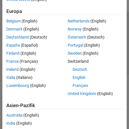
Europa
Belgium
(English)
Netherlands
(English)
Trust Center
Handelsmarken
Datenschutz-Richtlinien
Denmark
(English)
Norway
(English)
Datendiebstahl verhindern
Status von Anwendungen
Kontakt
Deutschland
(Deutsch)
Österreich
(Deutsch)
© 1994-2026 The MathWorks, Inc.
España
(Español)
Portugal
(English)
Finland
(English)
Sweden
(English)
Website auswählen
Deutschland
France
(Français)
Switzerland
Ireland
(English)
Deutsch
Italia
(Italiano)
English
Luxembourg
(English)
Français
United Kingdom
(English)
Asien-Pazifik
Australia
(English)
India
(English)