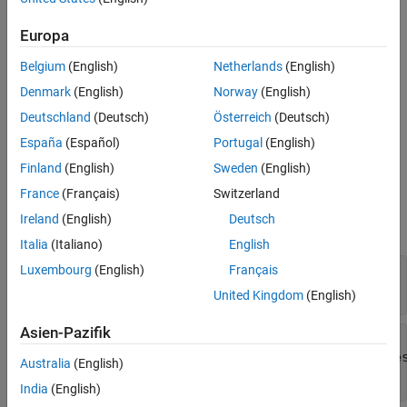
test file, test suite, test case, or test iteration.
Europa
Belgium
(English)
Netherlands
(English)
Denmark
(English)
Norway
(English)
Deutschland
(Deutsch)
Österreich
(Deutsch)
España
(Español)
Portugal
(English)
Finland
(English)
Sweden
(English)
Input Arguments
France
(Français)
Switzerland
Ireland
(English)
Deutsch
expand all
Italia
(Italiano)
English
—
Test report object
Luxembourg
(English)
Français
obj
object
sltest.testmanager.TestResultReport
United Kingdom
(English)
Asien-Pazifik
—
Result set
result
sltest.testmanager.ReportUtility.ReportRe
Australia
(English)
object
India
(English)