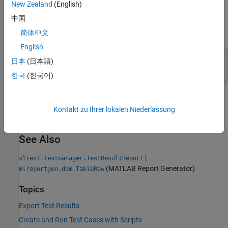
New Zealand
(English)
Output Arguments
中国
expand all
简体中文
English
— Table row
rowList
日本
(日本語)
object
mlreportgen.dom.TableRow
한국
(한국어)
Version History
Kontakt zu Ihrer lokalen Niederlassung
Introduced in R2016a
See Also
|
sltest.testmanager.TestResultReport
(MATLAB Report Generator)
mlreportgen.dom.TableRow
Topics
Export Test Results
Create and Run Test Cases with Scripts