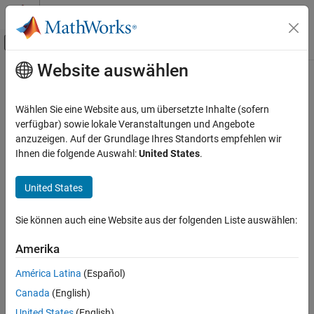
Weiter zum Inhalt
MATLAB Hilfe-Center
Umschaltung für Off-Canvas-Navigation
Website auswählen
Hauptinhalt
Startseite der Dokumentation
genTableRowsForResultMetaInfo
Verifizierung, Validierung und Tests
Wählen Sie eine Website aus, um übersetzte Inhalte (sofern
Class:
sltest.testmanager.TestResultReport
verfügbar) sowie lokale Veranstaltungen und Angebote
Simulink Test
Namespace:
sltest.testmanager
anzuzeigen. Auf der Grundlage Ihres Standorts empfehlen wir
Ihnen die folgende Auswahl:
United States
.
genTableRowsForResultMetaInfo
Generate test result metadata table
ON THIS PAGE
United States
Syntax
expand all in page
Description
Syntax
Sie können auch eine Website aus der folgenden Liste auswählen:
Input Arguments
rowList = genTableRowsForResultMetaInfo(obj,result)
Output Arguments
Amerika
Version History
Description
América Latina
(Español)
See Also
Canada
(English)
= genTableRowsForResultMetaInfo(
,
)
rowList
obj
result
generates a section for test result metadata used in a result set,
United States
(English)