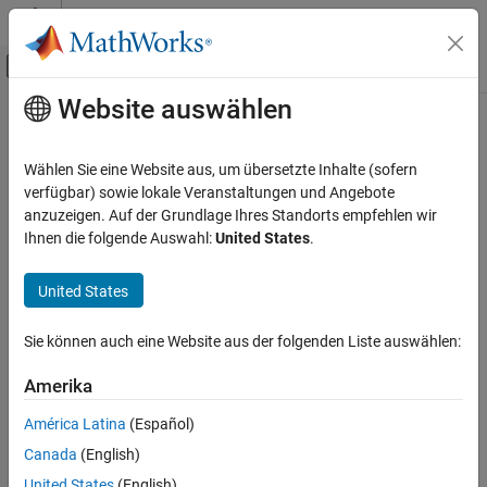
Weiter zum Inhalt
MATLAB Hilfe-Center
Umschaltung für Off-Canvas-Navigation
Website auswählen
Hauptinhalt
Startseite der Dokumentation
Verifizierung, Validierung und Tests
Wählen Sie eine Website aus, um übersetzte Inhalte (sofern
verfügbar) sowie lokale Veranstaltungen und Angebote
How useful was this information?
anzuzeigen. Auf der Grundlage Ihres Standorts empfehlen wir
Ihnen die folgende Auswahl:
United States
.
United States
Sie können auch eine Website aus der folgenden Liste auswählen:
Amerika
América Latina
(Español)
Canada
(English)
United States
(English)