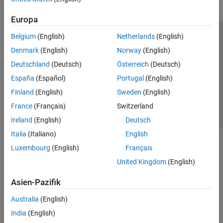
Europa
Belgium
(English)
Netherlands
(English)
Trust Center
Handelsmarken
Datenschutz-Richtlinien
Denmark
(English)
Norway
(English)
Datendiebstahl verhindern
Status von Anwendungen
Kontakt
Deutschland
(Deutsch)
Österreich
(Deutsch)
© 1994-2026 The MathWorks, Inc.
España
(Español)
Portugal
(English)
Finland
(English)
Sweden
(English)
Website auswählen
Deutschland
France
(Français)
Switzerland
Ireland
(English)
Deutsch
Italia
(Italiano)
English
Luxembourg
(English)
Français
United Kingdom
(English)
Asien-Pazifik
Australia
(English)
India
(English)