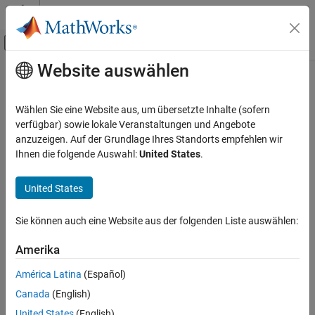
Weiter zum Inhalt
MATLAB Hilfe-Center
Umschaltung für Off-Canvas-Navigation
Website auswählen
Hauptinhalt
Startseite der Dokumentation
Systemtechnik
Wählen Sie eine Website aus, um übersetzte Inhalte (sofern
Verifizierung, Validierung und Tests
verfügbar) sowie lokale Veranstaltungen und Angebote
anzuzeigen. Auf der Grundlage Ihres Standorts empfehlen wir
Kategorie
How useful was this information?
Ihnen die folgende Auswahl:
United States
.
MATLAB Test
Polyspace Access
United States
Polyspace as You Code
Sie können auch eine Website aus der folgenden Liste auswählen:
Polyspace Bug Finder
Polyspace Code Prover
Amerika
Polyspace Copilot
América Latina
(Español)
Polyspace Test
Canada
(English)
Requirements Toolbox
United States
(English)