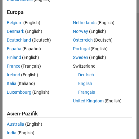
Erste Schritte in Requirements Toolbox
Europa
Erstellen und Validieren von
Anforderungen
Belgium
(English)
Netherlands
(English)
Trust Center
Handelsmarken
Datenschutz-Richtlinien
Integrieren von Anforderungen aus
Drittanbieter-Tools
Denmark
(English)
Norway
(English)
Datendiebstahl verhindern
Status von Anwendungen
Kontakt
Verknüpfungsanforderungen
Deutschland
(Deutsch)
Österreich
(Deutsch)
© 1994-2026 The MathWorks, Inc.
Verifizieren von Anforderungen mithilfe
España
(Español)
Portugal
(English)
von Tests
Vergleichen und Zusammenführen von
Finland
(English)
Sweden
(English)
Website auswählen
Deutschland
Anforderungen und Verknüpfungen
France
(Français)
Switzerland
Export- und Berichtsanforderungen sowie
Rückverfolgbarkeit
Ireland
(English)
Deutsch
Anpassen und Erweitern der
Italia
(Italiano)
English
Requirements Toolbox
Luxembourg
(English)
Français
Tool-Qualifizierung und -Zertifizierung
United Kingdom
(English)
Simulink Check
Simulink Coverage
Asien-Pazifik
Simulink Design Verifier
Australia
(English)
Simulink Fault Analyzer
India
(English)
Simulink Test