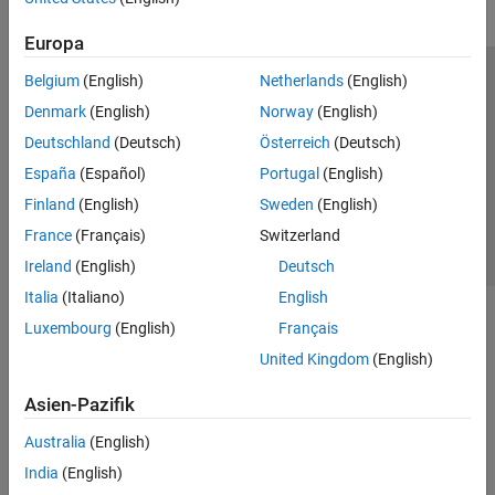
Europa
Belgium
(English)
Netherlands
(English)
Trust Center
Handelsmarken
Datenschutz-Richtlinien
Denmark
(English)
Norway
(English)
Datendiebstahl verhindern
Status von Anwendungen
Kontakt
Deutschland
(Deutsch)
Österreich
(Deutsch)
© 1994-2026 The MathWorks, Inc.
España
(Español)
Portugal
(English)
Finland
(English)
Sweden
(English)
Website auswählen
Deutschland
France
(Français)
Switzerland
Ireland
(English)
Deutsch
Italia
(Italiano)
English
Luxembourg
(English)
Français
United Kingdom
(English)
Asien-Pazifik
Australia
(English)
India
(English)