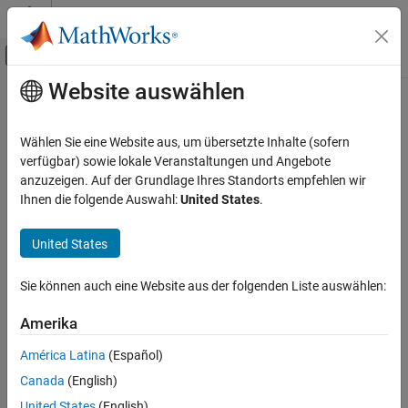
Weiter zum Inhalt
MATLAB Hilfe-Center
Umschaltung für Off-Canvas-Navigation
Website auswählen
Hauptinhalt
Startseite der Dokumentation
Systemtechnik
Wählen Sie eine Website aus, um übersetzte Inhalte (sofern
Verifizierung, Validierung und Tests
verfügbar) sowie lokale Veranstaltungen und Angebote
anzuzeigen. Auf der Grundlage Ihres Standorts empfehlen wir
How useful was this information?
Ihnen die folgende Auswahl:
United States
.
United States
Sie können auch eine Website aus der folgenden Liste auswählen:
Amerika
América Latina
(Español)
Canada
(English)
United States
(English)