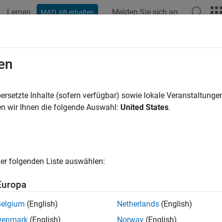
Lernen
Melden Sie sich an
MATLAB erhalten
ation
Beispiele
Funktionen
Blöcke
Apps
Videos
en
ersetzte Inhalte (sofern verfügbar) sowie lokale Veranstaltung
How useful was this informat
n wir Ihnen die folgende Auswahl:
United States
.
er folgenden Liste auswählen:
Europa
Belgium
(English)
Netherlands
(English)
Denmark
(English)
Norway
(English)