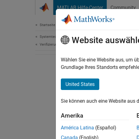
Weiter zum Inhalt
MATLAB Hilfe-Center
Community
Dokument
Startseite der Dokumentation
Systemtechnik
Website auswähl
Verifizierung, Validierung und Tests
Wählen Sie eine Website aus, um üb
Grundlage Ihres Standorts empfehle
United States
Sie können auch eine Website aus d
Amerika
América Latina
(Español)
Canada
(English)