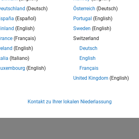
Deutschland
(Deutsch)
Österreich
(Deutsch)
España
(Español)
Portugal
(English)
inland
(English)
Sweden
(English)
rance
(Français)
Switzerland
reland
(English)
Deutsch
talia
(Italiano)
English
Luxembourg
(English)
Français
United Kingdom
(English)
Kontakt zu Ihrer lokalen Niederlassung