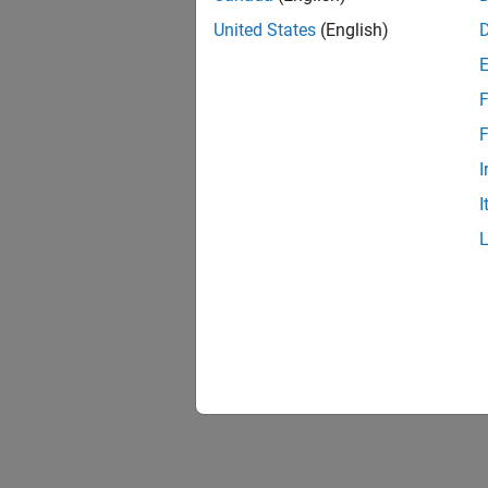
United States
(English)
F
F
I
I