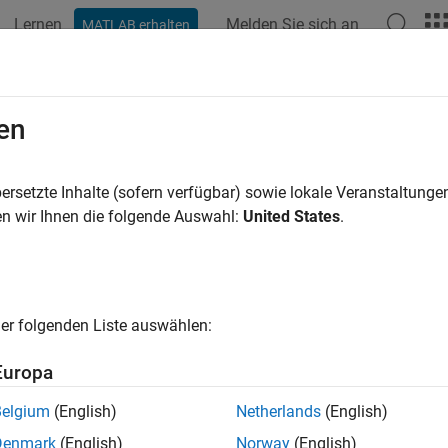
Lernen
Melden Sie sich an
MATLAB erhalten
ation
Examples
Functions
Blocks
Apps
Videos
en
ersetzte Inhalte (sofern verfügbar) sowie lokale Veranstaltung
How useful was this informat
n wir Ihnen die folgende Auswahl:
United States
.
er folgenden Liste auswählen:
Europa
Belgium
(English)
Netherlands
(English)
Denmark
(English)
Norway
(English)