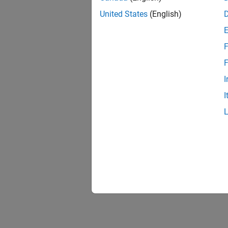
United States
(English)
F
F
I
I