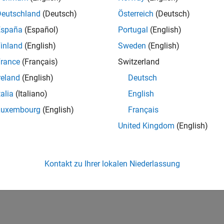
Deutschland
(Deutsch)
Österreich
(Deutsch)
España
(Español)
Portugal
(English)
inland
(English)
Sweden
(English)
rance
(Français)
Switzerland
reland
(English)
Deutsch
talia
(Italiano)
English
Luxembourg
(English)
Français
United Kingdom
(English)
Kontakt zu Ihrer lokalen Niederlassung