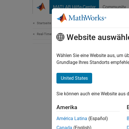
Weiter zum Inhalt
MATLAB Hilfe-Center
Community
Document
Startseite der Dokumentation
Real-Time Simulation and Testing
Website auswähl
Wählen Sie eine Website aus, um üb
Grundlage Ihres Standorts empfehle
United States
Sie können auch eine Website aus d
Amerika
América Latina
(Español)
Canada
(English)