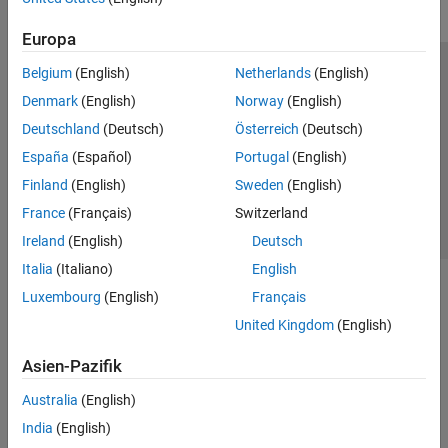
Europa
Belgium
(English)
Netherlands
(English)
Trust Center
Handelsmarken
Datenschutz-Richtlinien
Denmark
(English)
Norway
(English)
Datendiebstahl verhindern
Status von Anwendungen
Kontakt
Deutschland
(Deutsch)
Österreich
(Deutsch)
© 1994-2026 The MathWorks, Inc.
España
(Español)
Portugal
(English)
Finland
(English)
Sweden
(English)
Website auswählen
Deutschland
France
(Français)
Switzerland
Ireland
(English)
Deutsch
Italia
(Italiano)
English
Luxembourg
(English)
Français
United Kingdom
(English)
Asien-Pazifik
Australia
(English)
India
(English)