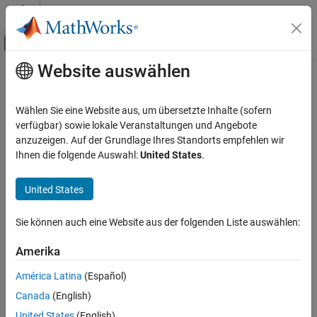
Weiter zum Inhalt
MATLAB Hilfe-Center
Umschaltung für Off-Canvas-Navigation
Website auswählen
Hauptinhalt
Startseite der Dokumentation
Real-Time Simulation and Testing
Wählen Sie eine Website aus, um übersetzte Inhalte (sofern
verfügbar) sowie lokale Veranstaltungen und Angebote
anzuzeigen. Auf der Grundlage Ihres Standorts empfehlen wir
How useful was this information?
Ihnen die folgende Auswahl:
United States
.
United States
Sie können auch eine Website aus der folgenden Liste auswählen:
Amerika
América Latina
(Español)
Canada
(English)
United States
(English)