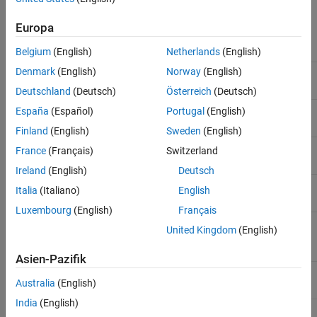
Bus shift: error 2, Maximum controller error
Europa
exceeded
Belgium
(English)
Netherlands
(English)
Denmark
(English)
Norway
(English)
3 (0x3)
Not enough memory
Deutschland
(Deutsch)
Österreich
(Deutsch)
4 (0x4)
Hardware layer — (BSP) invalid
España
(Español)
Portugal
(English)
Finland
(English)
Sweden
(English)
5 (0x5)
Hardware layer — error modifying the timer
France
(Français)
Switzerland
Ireland
(English)
Deutsch
6 (0x6)
Hardware layer — timer is not running
Italia
(Italiano)
English
Luxembourg
(English)
Français
7 (0x7)
Hardware layer — function is called on wrong
United Kingdom
(English)
CPU
Asien-Pazifik
8 (0x8)
Invalid DC synchronization period length
Australia
(English)
India
(English)
9 (0x9)
Error DCM Controller SetVal is too small