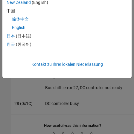
New Zealand
(English)
中国
10 (0xA)
Error DCM Controller — Drift between local
timer and ref clock too high
简体中文
English
11 (0xB)
ERROR: Error DCM Controller - Bus cycle time
日本
(日本語)
(dwBusCycleTimeUsec) doesn't match real
cycle
한국
(한국어)
27 (0x1B)
DC controller not ready
Kontakt zu Ihrer lokalen Niederlassung
Main device shift: error 27, DC controller not
ready
Bus shift: error 27, DC controller not ready
28 (0x1C)
DC controller busy
How useful was this information?