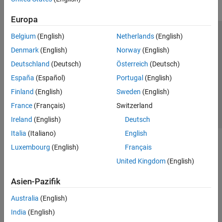
Europa
Belgium
(English)
Netherlands
(English)
Trust Center
Handelsmarken
Datenschutz-Richtlinien
Denmark
(English)
Norway
(English)
Datendiebstahl verhindern
Status von Anwendungen
Kontakt
Deutschland
(Deutsch)
Österreich
(Deutsch)
© 1994-2026 The MathWorks, Inc.
España
(Español)
Portugal
(English)
Finland
(English)
Sweden
(English)
Website auswählen
Deutschland
France
(Français)
Switzerland
Ireland
(English)
Deutsch
Italia
(Italiano)
English
Luxembourg
(English)
Français
United Kingdom
(English)
Asien-Pazifik
Australia
(English)
India
(English)