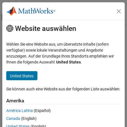
Weiter zum Inhalt
MATLAB Hilfe-Center
Umschaltung für Off-Canvas-Navigation
Website auswählen
Hauptinhalt
Startseite der Dokumentation
Real-Time Simulation and Testing
Wählen Sie eine Website aus, um übersetzte Inhalte (sofern
verfügbar) sowie lokale Veranstaltungen und Angebote
How useful was this information?
anzuzeigen. Auf der Grundlage Ihres Standorts empfehlen wir
Ihnen die folgende Auswahl:
United States
.
United States
Sie können auch eine Website aus der folgenden Liste auswählen:
Amerika
América Latina
(Español)
Canada
(English)
United States
(English)