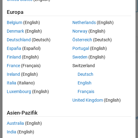
not supported by the Speedgoat Interrupt Setup block.
Europa
Belgium
(English)
Netherlands
(English)
Blocks
Denmark
(English)
Norway
(English)
Deutschland
(Deutsch)
Österreich
(Deutsch)
Thread
Call downstream function-call subsystem when
Trigger
selected input edge transition occurs
España
(Español)
Portugal
(English)
Finland
(English)
Sweden
(English)
Related Information
France
(Français)
Switzerland
https://www.speedgoat.com
Ireland
(English)
Deutsch
Italia
(Italiano)
English
Featured Examples
Luxembourg
(English)
Français
Connect Triggered Subsystem by Using Thread Trigger
United Kingdom
(English)
Connect the Thread Trigger block and create a triggered
subsystem.
Asien-Pazifik
Open Script
Australia
(English)
How useful was this information?
India
(English)