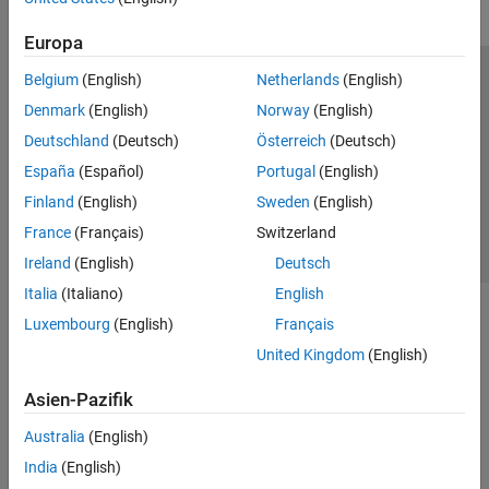
Europa
Belgium
(English)
Netherlands
(English)
Trust Center
Handelsmarken
Datenschutz-Richtlinien
Denmark
(English)
Norway
(English)
Datendiebstahl verhindern
Status von Anwendungen
Kontakt
Deutschland
(Deutsch)
Österreich
(Deutsch)
© 1994-2026 The MathWorks, Inc.
España
(Español)
Portugal
(English)
Finland
(English)
Sweden
(English)
Website auswählen
Deutschland
France
(Français)
Switzerland
Ireland
(English)
Deutsch
Italia
(Italiano)
English
Luxembourg
(English)
Français
United Kingdom
(English)
Asien-Pazifik
Australia
(English)
India
(English)