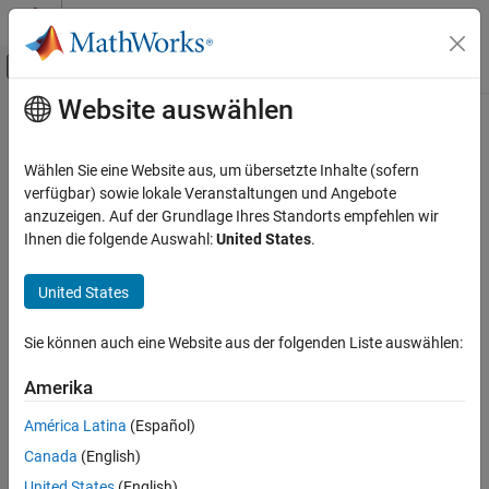
Weiter zum Inhalt
MATLAB Hilfe-Center
Umschaltung für Off-Canvas-Navigation
Website auswählen
Hauptinhalt
Startseite der Dokumentation
Verifizierung, Validierung und Tests
Wählen Sie eine Website aus, um übersetzte Inhalte (sofern
verfügbar) sowie lokale Veranstaltungen und Angebote
anzuzeigen. Auf der Grundlage Ihres Standorts empfehlen wir
How useful was this information?
Ihnen die folgende Auswahl:
United States
.
United States
Sie können auch eine Website aus der folgenden Liste auswählen:
Amerika
América Latina
(Español)
Canada
(English)
United States
(English)