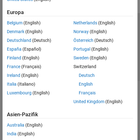
Europa
Belgium
(English)
Netherlands
(English)
Trust Center
Handelsmarken
Datenschutz-Richtlinien
Denmark
(English)
Norway
(English)
Datendiebstahl verhindern
Status von Anwendungen
Kontakt
Deutschland
(Deutsch)
Österreich
(Deutsch)
© 1994-2026 The MathWorks, Inc.
España
(Español)
Portugal
(English)
Finland
(English)
Sweden
(English)
Website auswählen
Deutschland
France
(Français)
Switzerland
Ireland
(English)
Deutsch
Italia
(Italiano)
English
Luxembourg
(English)
Français
United Kingdom
(English)
Asien-Pazifik
Australia
(English)
India
(English)