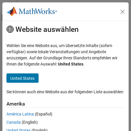
Weiter zum Inhalt
MATLAB Hilfe-Center
Umschaltung für Off-Canvas-Navigation
Website auswählen
Hauptinhalt
Startseite der Dokumentation
Verifizierung, Validierung und Tests
Wählen Sie eine Website aus, um übersetzte Inhalte (sofern
verfügbar) sowie lokale Veranstaltungen und Angebote
anzuzeigen. Auf der Grundlage Ihres Standorts empfehlen wir
How useful was this information?
Ihnen die folgende Auswahl:
United States
.
United States
Sie können auch eine Website aus der folgenden Liste auswählen:
Amerika
América Latina
(Español)
Canada
(English)
United States
(English)