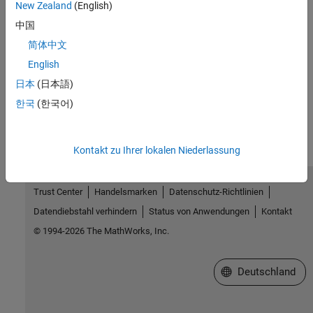
New Zealand
(English)
中国
Troubleshooting in Simulink Desktop Real-Time
简体中文
Troubleshoot problems that you encounter while using the
Simulink Desktop Real-Time
product
English
日本
(日本語)
How useful was this information?
한국
(한국어)
Kontakt zu Ihrer lokalen Niederlassung
Trust Center
Handelsmarken
Datenschutz-Richtlinien
Datendiebstahl verhindern
Status von Anwendungen
Kontakt
© 1994-2026 The MathWorks, Inc.
Website auswählen
Deutschland