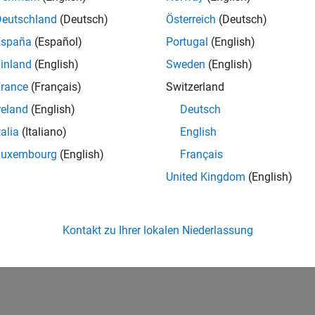
Deutschland
(Deutsch)
Österreich
(Deutsch)
España
(Español)
Portugal
(English)
inland
(English)
Sweden
(English)
rance
(Français)
Switzerland
reland
(English)
Deutsch
talia
(Italiano)
English
Luxembourg
(English)
Français
United Kingdom
(English)
Kontakt zu Ihrer lokalen Niederlassung