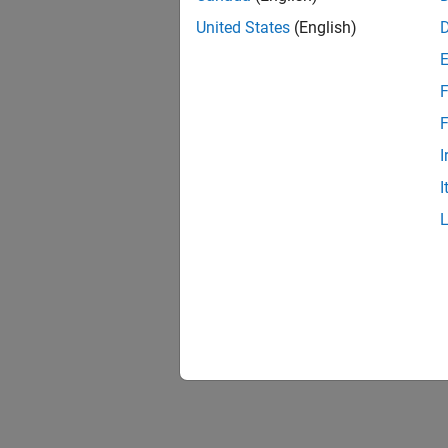
United States
(English)
F
F
I
I