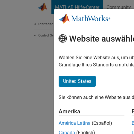
Weiter zum Inhalt
MATLAB Hilfe-Center
Community
Document
Startseite der Dokumentation
Control Systems
Website auswähl
Wählen Sie eine Website aus, um üb
Grundlage Ihres Standorts empfehle
United States
Sie können auch eine Website aus d
Amerika
América Latina
(Español)
Canada
(English)