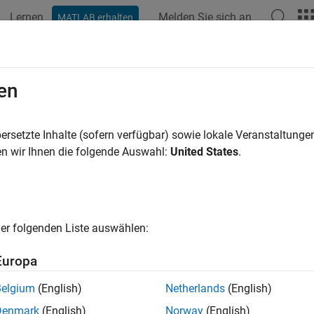
Lernen
Melden Sie sich an
MATLAB erhalten
ation
Examples
Functions
Blocks
Apps
Videos
en
ersetzte Inhalte (sofern verfügbar) sowie lokale Veranstaltung
How useful was this informat
n wir Ihnen die folgende Auswahl:
United States
.
er folgenden Liste auswählen:
Europa
Belgium
(English)
Netherlands
(English)
Denmark
(English)
Norway
(English)