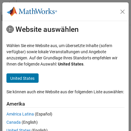
Weiter zum Inhalt
MATLAB Hilfe-Center
Umschaltung für Off-Canvas-Navigation
Website auswählen
Hauptinhalt
Startseite der Dokumentation
Control Systems
Wählen Sie eine Website aus, um übersetzte Inhalte (sofern
verfügbar) sowie lokale Veranstaltungen und Angebote
anzuzeigen. Auf der Grundlage Ihres Standorts empfehlen wir
How useful was this information?
Ihnen die folgende Auswahl:
United States
.
United States
Sie können auch eine Website aus der folgenden Liste auswählen:
Amerika
América Latina
(Español)
Canada
(English)
United States
(English)