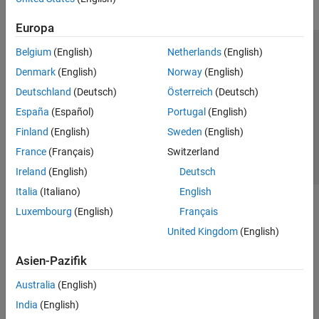
Europa
Belgium
(English)
Netherlands
(English)
Trust Center
Handelsmarken
Datenschutz-Richtlinien
Denmark
(English)
Norway
(English)
Datendiebstahl verhindern
Status von Anwendungen
Kontakt
Deutschland
(Deutsch)
Österreich
(Deutsch)
© 1994-2026 The MathWorks, Inc.
España
(Español)
Portugal
(English)
Finland
(English)
Sweden
(English)
Website auswählen
Deutschland
France
(Français)
Switzerland
Ireland
(English)
Deutsch
Italia
(Italiano)
English
Luxembourg
(English)
Français
United Kingdom
(English)
Asien-Pazifik
Australia
(English)
India
(English)