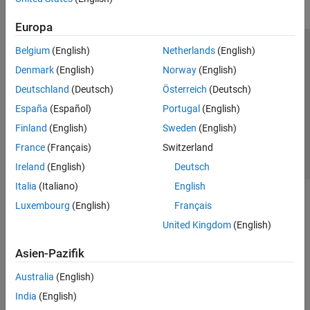
Europa
Belgium
(English)
Netherlands
(English)
Trust Center
Handelsmarken
Datenschutz-Richtlinien
Denmark
(English)
Norway
(English)
Datendiebstahl verhindern
Status von Anwendungen
Kontakt
Deutschland
(Deutsch)
Österreich
(Deutsch)
© 1994-2026 The MathWorks, Inc.
España
(Español)
Portugal
(English)
Finland
(English)
Sweden
(English)
Website auswählen
Deutschland
France
(Français)
Switzerland
Ireland
(English)
Deutsch
Italia
(Italiano)
English
Luxembourg
(English)
Français
United Kingdom
(English)
Asien-Pazifik
Australia
(English)
India
(English)