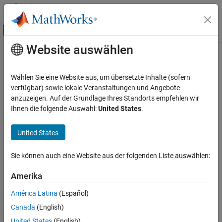
Weiter zum Inhalt
MATLAB Hilfe-Center
Umschaltung für Off-Canvas-Navigation
Website auswählen
Hauptinhalt
Startseite der Dokumentation
Control Systems
Wählen Sie eine Website aus, um übersetzte Inhalte (sofern
verfügbar) sowie lokale Veranstaltungen und Angebote
anzuzeigen. Auf der Grundlage Ihres Standorts empfehlen wir
How useful was this information?
Ihnen die folgende Auswahl:
United States
.
United States
Sie können auch eine Website aus der folgenden Liste auswählen:
Amerika
América Latina
(Español)
Canada
(English)
United States
(English)