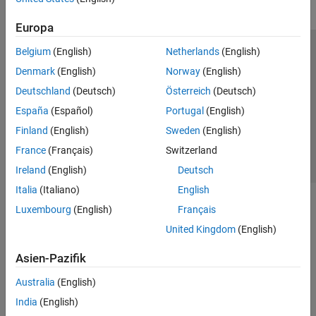
Europa
Belgium
(English)
Netherlands
(English)
Trust Center
Handelsmarken
Datenschutz-Richtlinien
Denmark
(English)
Norway
(English)
Datendiebstahl verhindern
Status von Anwendungen
Kontakt
Deutschland
(Deutsch)
Österreich
(Deutsch)
© 1994-2026 The MathWorks, Inc.
España
(Español)
Portugal
(English)
Finland
(English)
Sweden
(English)
Website auswählen
Deutschland
France
(Français)
Switzerland
Ireland
(English)
Deutsch
Italia
(Italiano)
English
Luxembourg
(English)
Français
United Kingdom
(English)
Asien-Pazifik
Australia
(English)
India
(English)