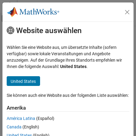
Weiter zum Inhalt
MATLAB Hilfe-Center
Umschaltung für Off-Canvas-Navigation
Website auswählen
Hauptinhalt
Startseite der Dokumentation
Verification, Validation, and Test
Wählen Sie eine Website aus, um übersetzte Inhalte (sofern
verfügbar) sowie lokale Veranstaltungen und Angebote
anzuzeigen. Auf der Grundlage Ihres Standorts empfehlen wir
How useful was this information?
Ihnen die folgende Auswahl:
United States
.
United States
Sie können auch eine Website aus der folgenden Liste auswählen:
Amerika
América Latina
(Español)
Canada
(English)
United States
(English)