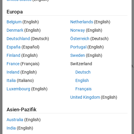
To enable this parameter, select the
Enable coverage analysis
parameter.
Europa
Belgium
(English)
Netherlands
(English)
Settings
Denmark
(English)
Norway
(English)
(default) |
on
off
Deutschland
(Deutsch)
Österreich
(Deutsch)
on
Update the coverage report when you pause the simulation.
España
(Español)
Portugal
(English)
Finland
(English)
Sweden
(English)
off
France
(Français)
Switzerland
Do not update the coverage report when you pause the simulation.
Ireland
(English)
Deutsch
Programmatic Use
Italia
(Italiano)
English
Luxembourg
(English)
Français
Parameter
:
CovReportOnPause
Type
:
|
United Kingdom
(English)
character vector
string
Value
:
|
"on"
"off"
Asien-Pazifik
Default
:
"on"
Australia
(English)
Version History
India
(English)