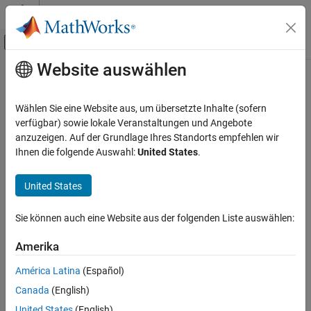
Weiter zum Inhalt
MATLAB Hilfe-Center
Umschaltung für Off-Canvas-Navigation
Website auswählen
Hauptinhalt
Startseite der Dokumentation
Control Systems
Wählen Sie eine Website aus, um übersetzte Inhalte (sofern
verfügbar) sowie lokale Veranstaltungen und Angebote
anzuzeigen. Auf der Grundlage Ihres Standorts empfehlen wir
How useful was this information?
Ihnen die folgende Auswahl:
United States
.
United States
Sie können auch eine Website aus der folgenden Liste auswählen:
Amerika
América Latina
(Español)
Canada
(English)
United States
(English)