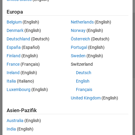
Europa
Belgium
(English)
Netherlands
(English)
Trust Center
Handelsmarken
Datenschutz-Richtlinien
Denmark
(English)
Norway
(English)
Datendiebstahl verhindern
Status von Anwendungen
Kontakt
Deutschland
(Deutsch)
Österreich
(Deutsch)
© 1994-2026 The MathWorks, Inc.
España
(Español)
Portugal
(English)
Finland
(English)
Sweden
(English)
Website auswählen
Deutschland
France
(Français)
Switzerland
Ireland
(English)
Deutsch
Italia
(Italiano)
English
Luxembourg
(English)
Français
United Kingdom
(English)
Asien-Pazifik
Australia
(English)
India
(English)