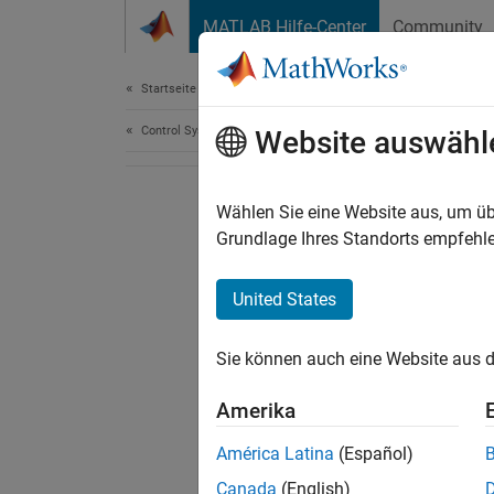
Weiter zum Inhalt
MATLAB Hilfe-Center
Community
Document
Startseite der Dokumentation
Control Systems
Website auswähl
Wählen Sie eine Website aus, um üb
Grundlage Ihres Standorts empfehle
United States
Sie können auch eine Website aus d
Amerika
América Latina
(Español)
Canada
(English)