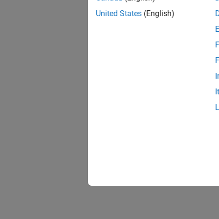
United States
(English)
F
F
I
I