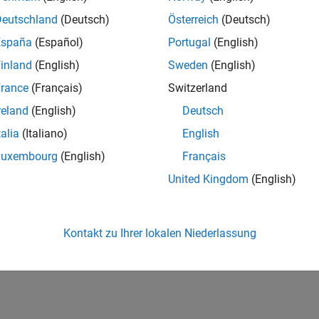
Deutschland
(Deutsch)
Österreich
(Deutsch)
España
(Español)
Portugal
(English)
inland
(English)
Sweden
(English)
rance
(Français)
Switzerland
reland
(English)
Deutsch
talia
(Italiano)
English
Luxembourg
(English)
Français
United Kingdom
(English)
Kontakt zu Ihrer lokalen Niederlassung