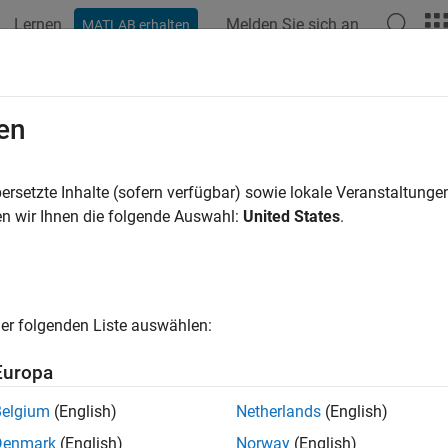
Lernen
Melden Sie sich an
MATLAB erhalten
ation
Examples
Functions
Blocks
Apps
Videos
en
ersetzte Inhalte (sofern verfügbar) sowie lokale Veranstaltung
How useful was this informat
n wir Ihnen die folgende Auswahl:
United States
.
er folgenden Liste auswählen:
Europa
Belgium
(English)
Netherlands
(English)
Denmark
(English)
Norway
(English)