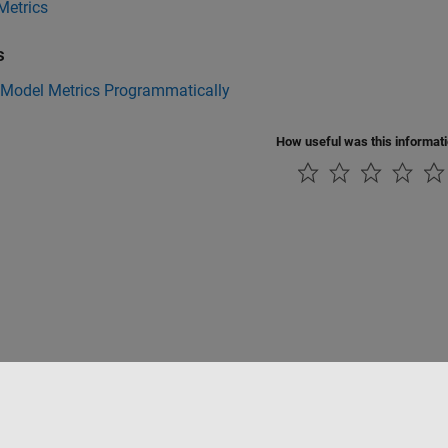
Metrics
s
 Model Metrics Programmatically
How useful was this informat
Datendiebstahl verhindern
Status von Anwendungen
Kontakt