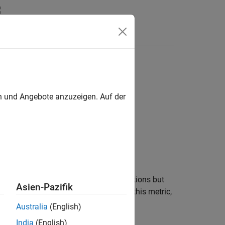
en und Angebote anzuzeigen. Auf der
have identical block types and connections but
Asien-Pazifik
®
Simulink
Check™
. To collect data for this metric,
.
ection
Australia
(English)
India
(English)