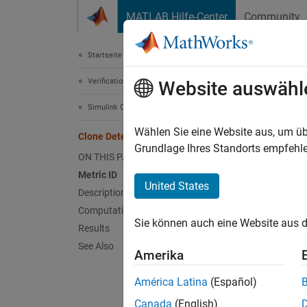
Weiter zum Inhalt
MATLAB Hilfe-Center
Community
Document
Startseite der Dokumentation
Verification, Validation, and Test
Clo
Website auswähl
Simulink Check
Metric
Wählen Sie eine Website aus, um üb
Clone Detection Metric
Grundlage Ihres Standorts empfehle
Metric 
ON THIS PAGE
Metric ID
Descr
United States
Description
Computation Details
Metric
Sie können auch eine Website aus d
Results
Use thi
See Also
Amerika
they ca
use
ge
América Latina
(Español)
Canada
(English)