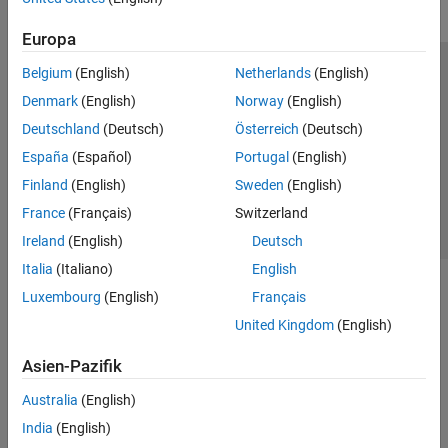
Europa
Belgium
(English)
Netherlands
(English)
Trust Center
Handelsmarken
Datenschutz-Richtlinien
Denmark
(English)
Norway
(English)
Datendiebstahl verhindern
Status von Anwendungen
Kontakt
Deutschland
(Deutsch)
Österreich
(Deutsch)
© 1994-2026 The MathWorks, Inc.
España
(Español)
Portugal
(English)
Finland
(English)
Sweden
(English)
Website auswählen
Deutschland
France
(Français)
Switzerland
Ireland
(English)
Deutsch
Italia
(Italiano)
English
Luxembourg
(English)
Français
United Kingdom
(English)
Asien-Pazifik
Australia
(English)
India
(English)