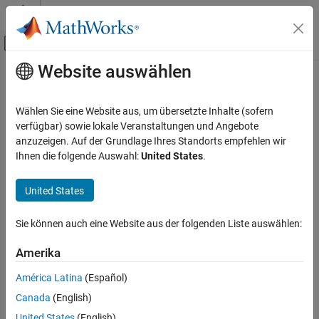
Weiter zum Inhalt
MATLAB Hilfe-Center
Umschaltung für Off-Canvas-Navigation
Website auswählen
Hauptinhalt
Startseite der Dokumentation
Verification, Validation, and Test
Wählen Sie eine Website aus, um übersetzte Inhalte (sofern
verfügbar) sowie lokale Veranstaltungen und Angebote
anzuzeigen. Auf der Grundlage Ihres Standorts empfehlen wir
How useful was this information?
Ihnen die folgende Auswahl:
United States
.
United States
Sie können auch eine Website aus der folgenden Liste auswählen:
Amerika
América Latina
(Español)
Canada
(English)
United States
(English)