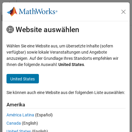
Weiter zum Inhalt
MATLAB Hilfe-Center
Umschaltung für Off-Canvas-Navigation
Website auswählen
Hauptinhalt
Startseite der Dokumentation
Verification, Validation, and Test
Wählen Sie eine Website aus, um übersetzte Inhalte (sofern
verfügbar) sowie lokale Veranstaltungen und Angebote
anzuzeigen. Auf der Grundlage Ihres Standorts empfehlen wir
How useful was this information?
Ihnen die folgende Auswahl:
United States
.
United States
Sie können auch eine Website aus der folgenden Liste auswählen:
Amerika
América Latina
(Español)
Canada
(English)
United States
(English)