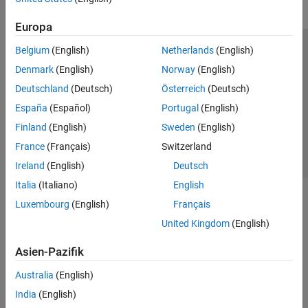
Europa
Belgium
(English)
Netherlands
(English)
Trust Center
Handelsmarken
Datenschutz-Richtlinien
Denmark
(English)
Norway
(English)
Datendiebstahl verhindern
Status von Anwendungen
Kontakt
Deutschland
(Deutsch)
Österreich
(Deutsch)
© 1994-2026 The MathWorks, Inc.
España
(Español)
Portugal
(English)
Finland
(English)
Sweden
(English)
Website auswählen
Deutschland
France
(Français)
Switzerland
Ireland
(English)
Deutsch
Italia
(Italiano)
English
Luxembourg
(English)
Français
United Kingdom
(English)
Asien-Pazifik
Australia
(English)
India
(English)