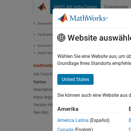
Weiter zum Inhalt
MATLAB Hilfe-Center
Community
Document
Startseite der Dokumentation
Verification, Validation, and Test
loa
Website auswähl
Simulink Check
Check Model Compliance
Class:
Wählen Sie eine Website aus, um üb
Names
Grundlage Ihres Standorts empfehle
loadConfiguration
ON THIS PAGE
Load M
United States
Syntax
Description
expand 
Sie können auch eine Website aus d
Input Arguments
Synt
Version History
Amerika
loadCo
See Also
Desc
América Latina
(Español)
Canada
(English)