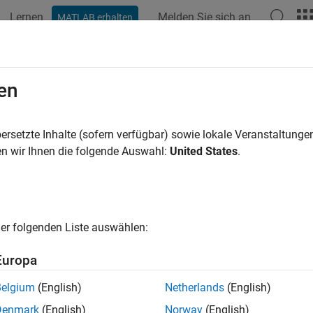
Lernen
Melden Sie sich an
MATLAB erhalten
ation
Examples
Functions
Apps
Videos
Answers
dConfiguration
en
Advisor.Application
ersetzte Inhalte (sofern verfügbar) sowie lokale Veranstaltung
pace:
Advisor
n wir Ihnen die folgende Auswahl:
United States
.
odel Advisor configuration
all in page
er folgenden Liste auswählen:
ax
Europa
nfiguration(app,filename)
ription
Belgium
(English)
Netherlands
(English)
Denmark
(English)
Norway
(English)
loads the Model Advisor configurati