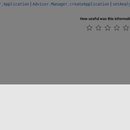
|
|
r.Application
Advisor.Manager.createApplication
setAnal
How useful was this informat
Datendiebstahl verhindern
Status von Anwendungen
Kontakt