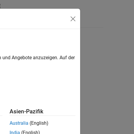
en und Angebote anzuzeigen. Auf der
Asien-Pazifik
Australia
(English)
India
(English)
on from
.