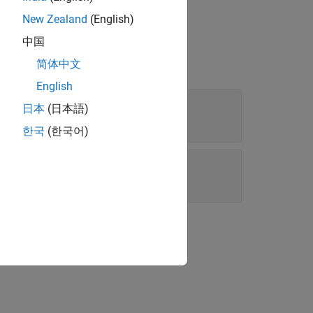
filename
New Zealand
(English)
中国
简体中文
English
日本
(日本語)
한국
(한국어)
N file