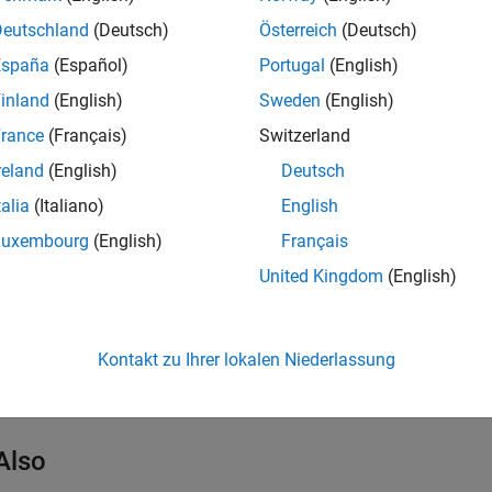
nfiguration(
,
)
app
filename
Deutschland
(Deutsch)
Österreich
(Deutsch)
t Arguments
España
(Español)
Portugal
(English)
all
inland
(English)
Sweden
(English)
rance
(Français)
Switzerland
—
Model Advisor application object
pp
reland
(English)
Deutsch
object
dvisor.Application
talia
(Italiano)
English
Luxembourg
(English)
Français
—
Name of Model Advisor configuration JSO
ilename
United Kingdom
(English)
haracter vector
ion History
Kontakt zu Ihrer lokalen Niederlassung
uced in R2015b
Also