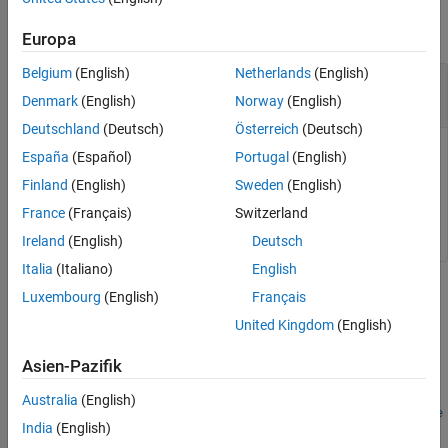
collapse all
Europa
Belgium
(English)
Netherlands
(English)
—
World object
world
object
sim3d.World
Denmark
(English)
Norway
(English)
Deutschland
(Deutsch)
Österreich
(Deutsch)
World object that defines the 3D environment, specified as a
España
(Español)
Portugal
(English)
object.
sim3d.World
Finland
(English)
Sweden
(English)
France
(Français)
Switzerland
Example:
world = sim3d.World()
Ireland
(English)
Deutsch
Italia
(Italiano)
English
Version History
Luxembourg
(English)
Français
United Kingdom
(English)
Introduced in R2025a
Asien-Pazifik
See Also
Australia
(English)
|
|
|
|
|
|
|
sim3d.World
sim3d.Actor
save
add
remove
run
resume
close
India
(English)