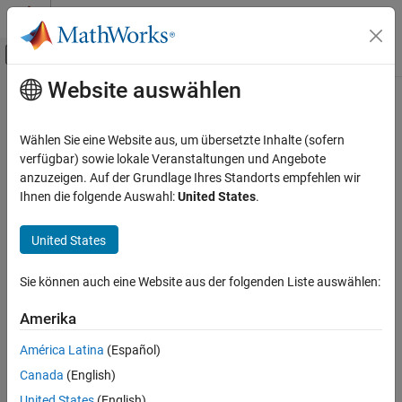
Weiter zum Inhalt
MATLAB Hilfe-Center
Umschaltung für Off-Canvas-Navigation
Website auswählen
Hauptinhalt
Startseite der Dokumentation
wait
Robotics and Autonomous Systems
Wählen Sie eine Website aus, um übersetzte Inhalte (sofern
Aerospace and Defense
Wait for co-simulation to complete
verfügbar) sowie lokale Veranstaltungen und Angebote
Automotive
Since R2025a
anzuzeigen. Auf der Grundlage Ihres Standorts empfehlen wir
collapse all in page
Ihnen die folgende Auswahl:
United States
.
Simulink 3D Animation
3D Environment
Syntax
United States
wait
wait(world)
Sie können auch eine Website aus der folgenden Liste auswählen:
Description
ON THIS PAGE
Syntax
Amerika
blocks the command prompt until the co-simulation
wait(
)
world
Description
with the 3D environment specified by
and the 3D simulation
world
América Latina
(Español)
Input Arguments
engine is complete.
Canada
(English)
Version History
Input Arguments
United States
(English)
See Also