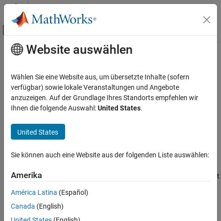
Weiter zum Inhalt
MATLAB Hilfe-Center
Umschaltung für Off-Canvas-Navigation
Website auswählen
Hauptinhalt
Startseite der Dokumentation
Finding the LMP Version of
Bluetooth
Adapter on Your
Mac
Simulink
Wählen Sie eine Website aus, um übersetzte Inhalte (sofern
System
verfügbar) sowie lokale Veranstaltungen und Angebote
Finding the LMP Version of Bluetooth
anzuzeigen. Auf der Grundlage Ihres Standorts empfehlen wir
Adapter on Your Mac System
Ihnen die folgende Auswahl:
United States
.
ON THIS PAGE
Description
Description
®
You want to know if your
Mac
system is Bluetooth
Low Energy
United States
Action
4.0 compatible.
See Also
Sie können auch eine Website aus der folgenden Liste auswählen:
Action
Amerika
Click the
Apple
logo icon on the top left corner, and then select
About This Mac
.
América Latina
(Español)
Canada
(English)
Click the
System Report
button.
United States
(English)