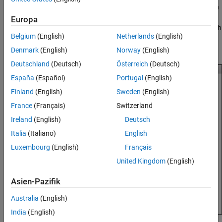
Under the
Hardware
tab, select
Bluetooth
. To find the version
of Bluetooth on your
Mac
, find
LMP Version
in the list. If the
Europa
version is
or higher, your
Mac
is compatible with Bluetooth
0x6
Belgium
(English)
Netherlands
(English)
Low Energy 4.0. Any version lower than that indicates an
older version of Bluetooth.
Denmark
(English)
Norway
(English)
Deutschland
(Deutsch)
Österreich
(Deutsch)
España
(Español)
Portugal
(English)
Finland
(English)
Sweden
(English)
France
(Français)
Switzerland
Ireland
(English)
Deutsch
Italia
(Italiano)
English
Luxembourg
(English)
Français
United Kingdom
(English)
Asien-Pazifik
Australia
(English)
India
(English)