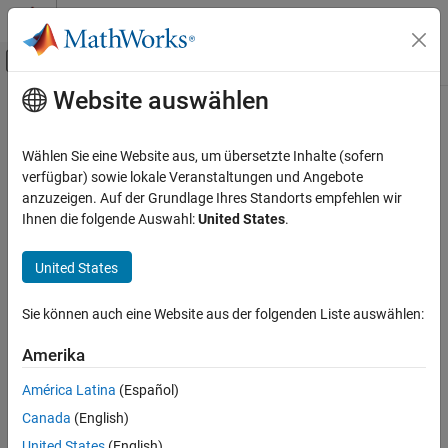
Weiter zum Inhalt
MATLAB Hilfe-Center
Umschaltung für Off-Canvas-Navigation
Website auswählen
Hauptinhalt
Startseite der Dokumentation
Prerequisites for Developing Device
Driver Blocks
Simulink
Wählen Sie eine Website aus, um übersetzte Inhalte (sofern
Simulink Supported Hardware
verfügbar) sowie lokale Veranstaltungen und Angebote
Arduino Hardware
anzuzeigen. Auf der Grundlage Ihres Standorts empfehlen wir
System Requirements
Ihnen die folgende Auswahl:
United States
.
Custom Sensor and Device Driver Blocks
®
To develop a device driver block for Arduino
hardware boards,
Device Driver Blocks
®
you need the following MathWorks
software:
United States
Prerequisites for Developing Device Driver
MATLAB
Blocks
Sie können auch eine Website aus der folgenden Liste auswählen:
ON THIS PAGE
Simulink
System Requirements
Amerika
Recommended Skills
Simulink Support Package for Arduino Hardware
América Latina
(Español)
See Also
Canada
(English)
Recommended Skills
United States
(English)