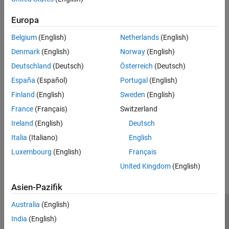
To develop a device driver block for Arduino hardware boards,
familiarity with the following skills is recommended:
Europa
Classes
Belgium
(English)
Netherlands
(English)
Denmark
(English)
Norway
(English)
Author Blocks Using MATLAB System Objects
Deutschland
(Deutsch)
Österreich
(Deutsch)
C/C++ programming
España
(Español)
Portugal
(English)
Finland
(English)
Sweden
(English)
See Also
France
(Français)
Switzerland
Structure of Device Driver System Object
Ireland
(English)
Deutsch
Italia
(Italiano)
English
How useful was this information?
Luxembourg
(English)
Français
United Kingdom
(English)
Asien-Pazifik
Australia
(English)
Trust Center
Handelsmarken
Datenschutz-Richtlinien
India
(English)
Datendiebstahl verhindern
Status von Anwendungen
Kontakt