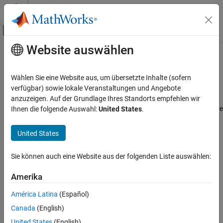
Weiter zum Inhalt
MATLAB Hilfe-Center
Umschaltung für Off-Canvas-Navigation
Website auswählen
Hauptinhalt
Startseite der Dokumentation
Allow All Messages
Simulink
Wählen Sie eine Website aus, um übersetzte Inhalte (sofern
Simulink Supported Hardware
Option to allow all IDs to pass filter
verfügbar) sowie lokale Veranstaltungen und Angebote
Arduino Hardware
anzuzeigen. Auf der Grundlage Ihres Standorts empfehlen wir
Model Configuration Pane:
Hardware Implementation / Hardware
Ihnen die folgende Auswahl:
United States
.
Peripherals
board settings / Target hardware resources / CAN properties
Communication Protocols
United States
CAN
Description
Allow All Messages
Sie können auch eine Website aus der folgenden Liste auswählen:
Select this option to allow all IDs to pass the filter. If this option is
ON THIS PAGE
not selected, then you can select and allow only the required
Amerika
messages.
Description
Settings
América Latina
(Español)
Settings
Programmatic Use
Canada
(English)
Version History
|
off
on
United States
(English)