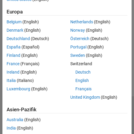
Default:
off
Europa
Programmatic Use
Belgium
(English)
Netherlands
(English)
No programmatic use is available.
Denmark
(English)
Norway
(English)
Deutschland
(Deutsch)
Österreich
(Deutsch)
Version History
España
(Español)
Portugal
(English)
Introduced in R2019b
Finland
(English)
Sweden
(English)
France
(Français)
Switzerland
How useful was this information?
Ireland
(English)
Deutsch
Italia
(Italiano)
English
Luxembourg
(English)
Français
United Kingdom
(English)
Trust Center
Handelsmarken
Datenschutz-Richtlinien
Asien-Pazifik
Datendiebstahl verhindern
Status von Anwendungen
Kontakt
Australia
(English)
© 1994-2026 The MathWorks, Inc.
India
(English)