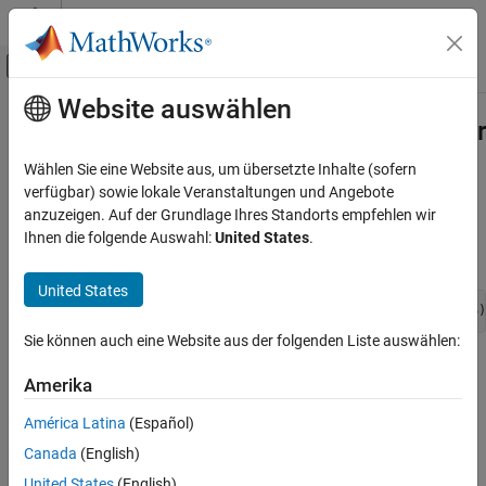
Weiter zum Inhalt
MATLAB Hilfe-Center
Umschaltung für Off-Canvas-Navigation
Website auswählen
Hauptinhalt
Startseite der Dokumentation
ssRTWGenIsModelReferenceRTWTar
Simulink
Wählen Sie eine Website aus, um übersetzte Inhalte (sofern
Block and Blockset Authoring
Determine if the model reference
Simulink
Coder
target is
verfügbar) sowie lokale Veranstaltungen und Angebote
Author Block Algorithms
generating
anzuzeigen. Auf der Grundlage Ihres Standorts empfehlen wir
Ihnen die folgende Auswahl:
United States
.
Author Blocks Using C/C++
Syntax
Author Blocks Using C MEX S-Functions
United States
Configure C/C++ S-Function Features
boolean_T ssRTWGenIsModelReferenceRTWTarget(SimStruct *S)
ssRTWGenIsModelReferenceRTWTarget
Sie können auch eine Website aus der folgenden Liste auswählen:
Arguments
ON THIS PAGE
Amerika
Syntax
S
Arguments
América Latina
(Español)
SimStruct that represents an
S-Function
block.
Returns
Canada
(English)
Description
Returns
United States
(English)