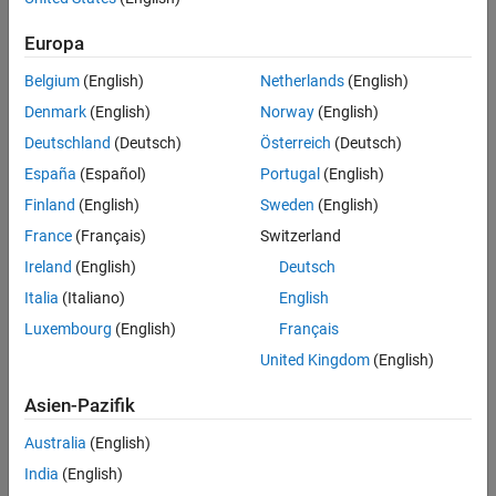
Languages
®
The Boolean value
if the model reference
Simulink
Coder™
true
See Also
Europa
target is building. Returns
if the model reference simulation
false
Version History
target is building.
Belgium
(English)
Netherlands
(English)
Denmark
(English)
Norway
(English)
Description
Deutschland
(Deutsch)
Österreich
(Deutsch)
Use this macro in an S-function that can be contained in a
España
(Español)
Portugal
(English)
referenced model to determine whether the referenced model
Finland
(English)
Sweden
(English)
containing this S-function is currently generating a simulation
France
(Français)
Switzerland
target or
Simulink Coder
target.
Ireland
(English)
Deutsch
Languages
Italia
(Italiano)
English
C, C++
Luxembourg
(English)
Français
United Kingdom
(English)
See Also
Asien-Pazifik
ssRTWGenIsModelReferenceSimTarget
Australia
(English)
Version History
India
(English)