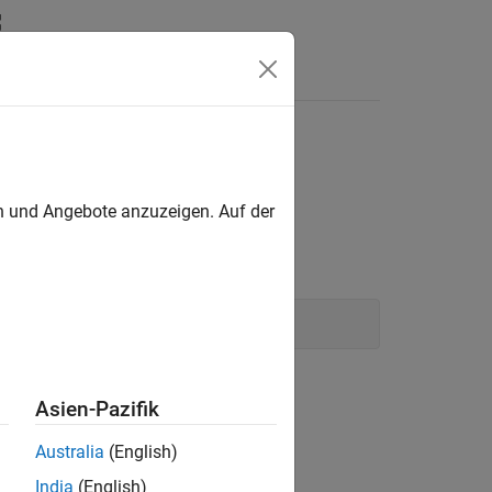
Answers
eFcn
nput port.
en und Angebote anzuzeigen. Auf der
SetInputPortDimensionsModeFcn fcn)
Asien-Pazifik
Australia
(English)
India
(English)