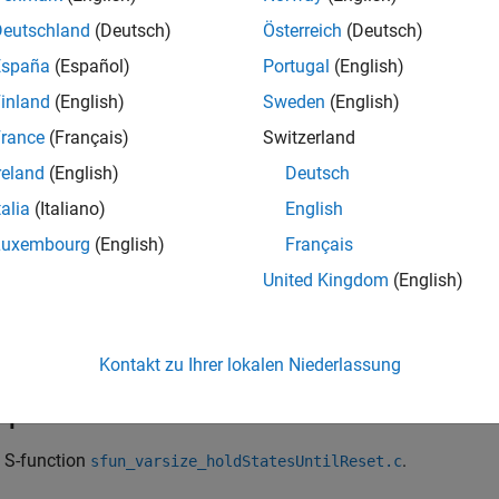
Deutschland
(Deutsch)
Österreich
(Deutsch)
n pointer corresponding to the function being registered.
España
(Español)
Portugal
(English)
rns
inland
(English)
Sweden
(English)
rance
(Français)
Switzerland
rn value.
reland
(English)
Deutsch
ription
talia
(Italiano)
English
Luxembourg
(English)
Français
s function in mdlInitializeSizes to register the input port dime
United Kingdom
(English)
guages
Kontakt zu Ihrer lokalen Niederlassung
mples
 S-function
.
sfun_varsize_holdStatesUntilReset.c