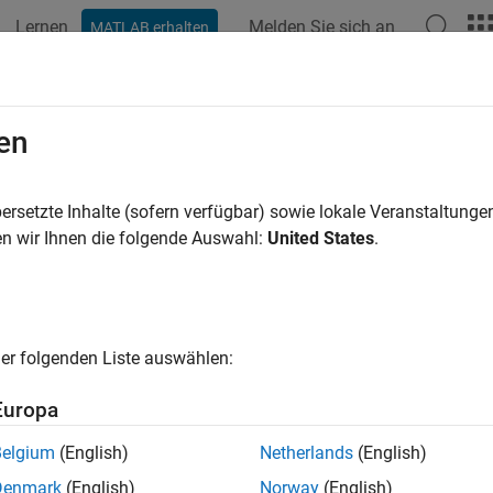
Lernen
Melden Sie sich an
MATLAB erhalten
ation
Beispiele
Funktionen
Blöcke
Apps
Videos
egMdlSetInputPortDimensionsMod
en
r the method to handle dimensions mode propagation for each i
ersetzte Inhalte (sofern verfügbar) sowie lokale Veranstaltung
n wir Ihnen die folgende Auswahl:
United States
.
ax
 ssRegMdlSetInputPortDimensionsModeFcn(SimStruct *S, mdl
er folgenden Liste auswählen:
uments
Europa
Belgium
(English)
Netherlands
(English)
ct that represents an
S-Function
block.
Denmark
(English)
Norway
(English)