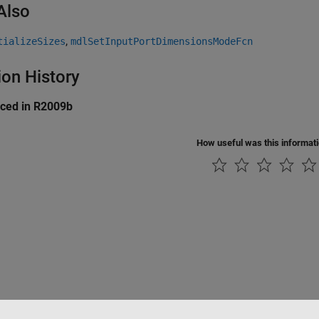
Also
,
tializeSizes
mdlSetInputPortDimensionsModeFcn
ion History
uced in R2009b
How useful was this informat